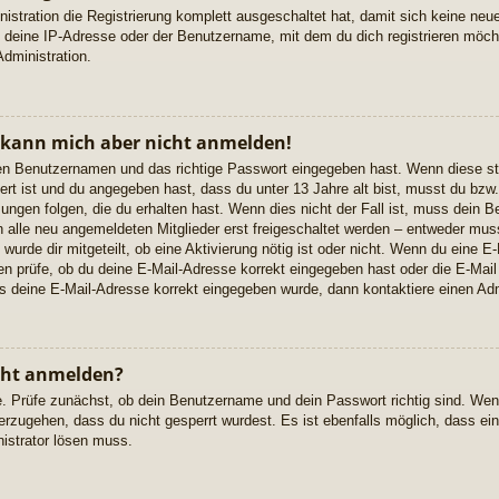
istration die Registrierung komplett ausgeschaltet hat, damit sich keine n
 deine IP-Adresse oder der Benutzername, mit dem du dich registrieren möcht
dministration.
, kann mich aber nicht anmelden!
igen Benutzernamen und das richtige Passwort eingegeben hast. Wenn diese s
ert ist und du angegeben hast, dass du unter 13 Jahre alt bist, musst du bzw. 
gen folgen, die du erhalten hast. Wenn dies nicht der Fall ist, muss dein Ben
alle neu angemeldeten Mitglieder erst freigeschaltet werden – entweder musst
 wurde dir mitgeteilt, ob eine Aktivierung nötig ist oder nicht. Wenn du eine E-
 prüfe, ob du deine E-Mail-Adresse korrekt eingegeben hast oder die E-Mail
ss deine E-Mail-Adresse korrekt eingegeben wurde, dann kontaktiere einen Adm
cht anmelden?
e. Prüfe zunächst, ob dein Benutzername und dein Passwort richtig sind. Wenn
erzugehen, dass du nicht gesperrt wurdest. Es ist ebenfalls möglich, dass ei
nistrator lösen muss.