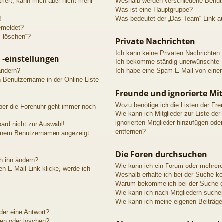
triert, kann mich aber nicht mehr
Weshalb werden verschiedene Benutze
Was ist eine Hauptgruppe?
!
Was bedeutet der „Das Team“-Link au
emeldet?
s löschen“?
Private Nachrichten
Ich kann keine Privaten Nachrichten
 -einstellungen
Ich bekomme ständig unerwünschte P
ändern?
Ich habe eine Spam-E-Mail von einem
n Benutzername in der Online-Liste
Freunde und ignorierte Mit
Wozu benötige ich die Listen der Fre
aber die Forenuhr geht immer noch
Wie kann ich Mitglieder zur Liste der
ignorierten Mitglieder hinzufügen ode
ard nicht zur Auswahl!
entfernen?
meinem Benutzernamen angezeigt
Die Foren durchsuchen
h ihn ändern?
Wie kann ich ein Forum oder mehrer
n E-Mail-Link klicke, werde ich
Weshalb erhalte ich bei der Suche k
Warum bekomme ich bei der Suche ei
Wie kann ich nach Mitgliedern suche
Wie kann ich meine eigenen Beiträg
der eine Antwort?
ten oder löschen?