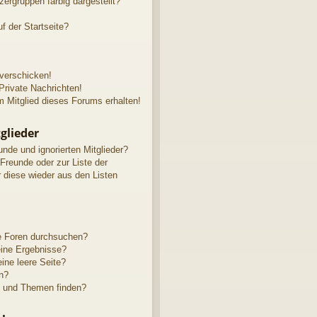
rgruppen farbig dargestellt?
f der Startseite?
 verschicken!
rivate Nachrichten!
 Mitglied dieses Forums erhalten!
glieder
unde und ignorierten Mitglieder?
 Freunde oder zur Liste der
r diese wieder aus den Listen
e Foren durchsuchen?
eine Ergebnisse?
ne leere Seite?
n?
e und Themen finden?