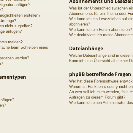
Abonnements und Lesezei
Signatur anfügen?
Was ist der Unterschied zwischen e
n?
Abonnements für ein Thema oder Fo
öglichkeiten erstellen?
Wie kann ich ein Lesezeichen auf e
 Umfrage?
abonnieren?
n nicht zugreifen?
Wie kann ich ein Forum abonnieren?
nge anfügen?
Wie deaktiviere ich meine Abonneme
toren melden?
fläche beim Schreiben eines
Dateianhänge
Welche Dateianhänge sind in diesem
igegeben werden?
Kann ich eine Übersicht all meiner D
u?
phpBB betreffende Fragen
hementypen
Wer hat diese Forensoftware entwick
Warum ist Funktion x oder y nicht en
An wen soll ich mich wenden, falls e
Anfragen zu diesem Forum gibt?
einfügen?
Wie kann ich einen Administrator de
gen?