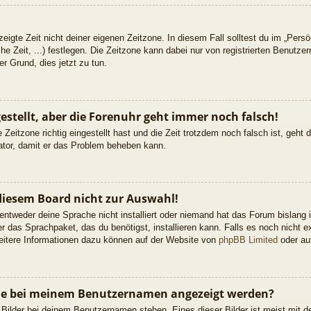
eigte Zeit nicht deiner eigenen Zeitzone. In diesem Fall solltest du im „Persön
he Zeit, ...) festlegen. Die Zeitzone kann dabei nur von registrierten Benutz
uter Grund, dies jetzt zu tun.
gestellt, aber die Forenuhr geht immer noch falsch!
 Zeitzone richtig eingestellt hast und die Zeit trotzdem noch falsch ist, geht
rator, damit er das Problem beheben kann.
diesem Board nicht zur Auswahl!
 entweder deine Sprache nicht installiert oder niemand hat das Forum bislang 
er das Sprachpaket, das du benötigst, installieren kann. Falls es noch nicht ex
itere Informationen dazu können auf der Website von
phpBB Limited
oder a
 die bei meinem Benutzernamen angezeigt werden?
 Bilder bei deinem Benutzernamen stehen. Eines dieser Bilder ist meist mit d