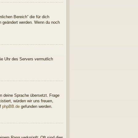
lichen Bereich“ die für dich
ern geändert werden. Wenn du noch
 die Uhr des Servers vermutlich
in deine Sprache übersetzt. Frage
istiert, würden wir uns freuen,
uf
phpBB.de
gefunden werden.
einem Rang verknüpft: Oft sind dies