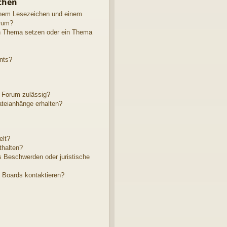
chen
inem Lesezeichen und einem
rum?
in Thema setzen oder ein Thema
nts?
 Forum zulässig?
ateianhänge erhalten?
elt?
thalten?
s Beschwerden oder juristische
s Boards kontaktieren?