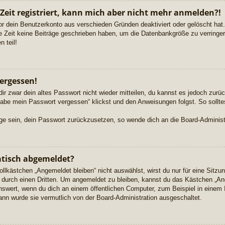
 Zeit registriert, kann mich aber nicht mehr anmelden?!
or dein Benutzerkonto aus verschieden Gründen deaktiviert oder gelöscht ha
re Zeit keine Beiträge geschrieben haben, um die Datenbankgröße zu verringern
 teil!
ergessen!
dir zwar dein altes Passwort nicht wieder mitteilen, du kannst es jedoch zur
habe mein Passwort vergessen“ klickst und den Anweisungen folgst. So sollte
Lage sein, dein Passwort zurückzusetzen, so wende dich an die Board-Administ
tisch abgemeldet?
kästchen „Angemeldet bleiben“ nicht auswählst, wirst du nur für eine Sitzu
durch einen Dritten. Um angemeldet zu bleiben, kannst du das Kästchen „A
nswert, wenn du dich an einem öffentlichen Computer, zum Beispiel in einem 
dann wurde sie vermutlich von der Board-Administration ausgeschaltet.