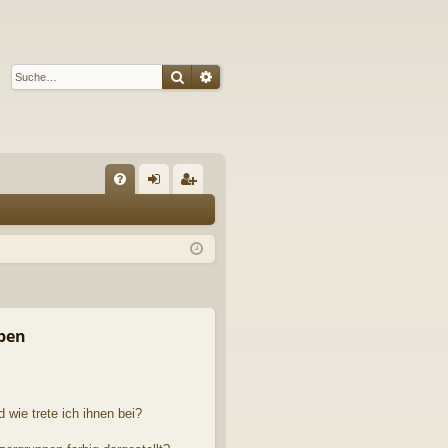
Suche
Erweiterte Suche
S
FA
n
eg
Q
m
ist
el
rie
de
re
n
n
pen
 wie trete ich ihnen bei?