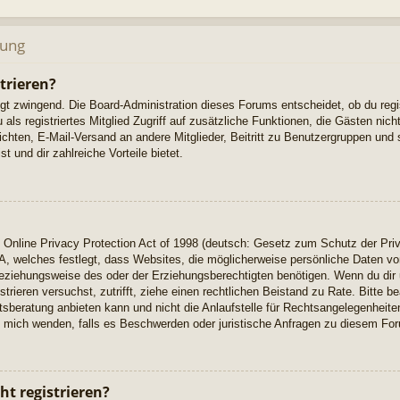
dung
trieren?
ngt zwingend. Die Board-Administration dieses Forums entscheidet, ob du regi
u als registriertes Mitglied Zugriff auf zusätzliche Funktionen, die Gästen ni
richten, E-Mail-Versand an andere Mitglieder, Beitritt zu Benutzergruppen und 
t und dir zahlreiche Vorteile bietet.
Online Privacy Protection Act of 1998 (deutsch: Gesetz zum Schutz der Priv
A, welches festlegt, dass Websites, die möglicherweise persönliche Daten vo
eziehungsweise des oder der Erziehungsberechtigten benötigen. Wenn du dir u
istrieren versuchst, zutrifft, ziehe einen rechtlichen Beistand zu Rate. Bitte
beratung anbieten kann und nicht die Anlaufstelle für Rechtsangelegenheiten 
ch mich wenden, falls es Beschwerden oder juristische Anfragen zu diesem Fo
t registrieren?