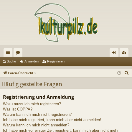
ch
or
n
eg
Suche
Anmelden
Registrieren
ne
en
m
ist
S
Foren-Übersicht
llz
el
rie
u
Häufig gestellte Fragen
c
ug
de
re
h
Registrierung und Anmeldung
riff
n
n
e
Wozu muss ich mich registrieren?
Was ist COPPA?
Warum kann ich mich nicht registrieren?
Ich habe mich registriert, kann mich aber nicht anmelden!
Warum kann ich mich nicht anmelden?
Ich habe mich vor einiger Zeit registriert, kann mich aber nicht mehr