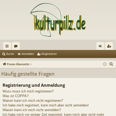
ch
or
n
eg
Suche
Anmelden
Registrieren
ne
en
m
ist
S
Foren-Übersicht
llz
el
rie
u
Häufig gestellte Fragen
c
ug
de
re
h
Registrierung und Anmeldung
riff
n
n
e
Wozu muss ich mich registrieren?
Was ist COPPA?
Warum kann ich mich nicht registrieren?
Ich habe mich registriert, kann mich aber nicht anmelden!
Warum kann ich mich nicht anmelden?
Ich habe mich vor einiger Zeit registriert, kann mich aber nicht mehr