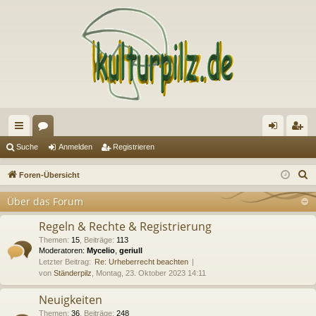
ch
or
n
eg
Suche
Anmelden
Registrieren
ne
en
m
ist
S
Foren-Übersicht
llz
el
rie
u
Über das Forum
c
ug
de
re
h
Regeln & Rechte & Registrierung
riff
n
n
e
Themen
:
15
,
Beiträge
:
113
Moderatoren:
Mycelio
,
geriull
Letzter Beitrag:
Re: Urheberrecht beachten
von
Ständerpilz
, Montag, 23. Oktober 2023 14:11
Neuigkeiten
Themen
:
36
,
Beiträge
:
248