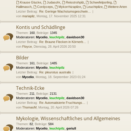
Krause Glucke
,
Judasohr
,
Reisstrohpilz
,
Schwefelporling
,
Hallimasch
,
Cordyceps
,
Mykorrhizapilze
,
Leuchtpilze
,
Weitere Arten
Letzter Beitrag:
Re: Geringe Wachstumsgeschwin…
von
mariapilz
, Montag, 17. November 2025 12:31
Kontis und Schädlinge
Themen
:
160
,
Beiträge
:
1345
Moderatoren:
Mycelio
,
leuchtpilz
,
davidson30
Letzter Beitrag:
Re: Braune Flecken in Körnerb…
von
Floyce
, Dienstag, 28. April 2026 20:50
Bilder
Themen
:
161
,
Beiträge
:
1485
Moderatoren:
Mycelio
,
leuchtpilz
Letzter Beitrag:
Re: pleurotus australis
von
Mycelio
, Montag, 18. September 2023 01:24
Technik-Ecke
Themen
:
211
,
Beiträge
:
2131
Moderatoren:
Mycelio
,
leuchtpilz
,
davidson30
Letzter Beitrag:
Re: Automatisierte Fruchtungs…
von
ThomasM
, Montag, 20. April 2026 07:26
Mykologie, Wissenschaftliches und Allgemeines
Themen
:
82
,
Beiträge
:
584
Moderatoren:
Mycelio
,
leuchtpilz
,
geriull