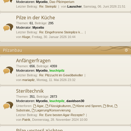
Moderatoren:
Mycelio
,
Das-Pilzimperium
Letzter Beitrag:
Re: Steinpilz
von
Lauscher
, Samstag, 06. Juni 2026 21:51
Pilze in der Küche
Themen
:
61
,
Beiträge
:
295
Moderator:
Mycelio
Letzter Beitrag:
Re: Eingefrorene Steinpilze k…
von
Kluge
, Freitag, 30. Januar 2026 16:44
Pilzanbau
Anfängerfragen
Themen
:
656
,
Beiträge
:
4359
Moderatoren:
Mycelio
,
leuchtpilz
Letzter Beitrag:
Re: Pilzzucht im Gewölbekeller
von
mariapilz
, Montag, 11. Mai 2026 23:32
Steriltechnik
Themen
:
351
,
Beiträge
:
2873
Moderatoren:
Mycelio
,
leuchtpilz
,
davidson30
Unterforen:
Agar
,
Flüssigkulturen
,
Klone und Sporen
,
Brut
,
Substrate
,
Lagerung/Konservierung
Letzter Beitrag:
Re: Eure besten Agar-Rezepte?
von
Patrik
, Donnerstag, 28. November 2024 10:00
Pilze unsteril züchten