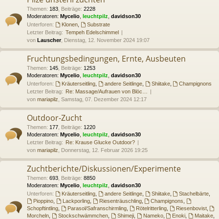
Themen
:
183
,
Beiträge
:
2228
Moderatoren:
Mycelio
,
leuchtpilz
,
davidson30
Unterforen:
Klonen
,
Substrate
Letzter Beitrag:
Tempeh Edelschimmel
von
Lauscher
, Dienstag, 12. November 2024 19:07
Fruchtungsbedingungen, Ernte, Ausbeuten
Themen
:
145
,
Beiträge
:
1253
Moderatoren:
Mycelio
,
leuchtpilz
,
davidson30
Unterforen:
Kräuterseitling
,
andere Seitlinge
,
Shiitake
,
Champignons
Letzter Beitrag:
Re: Massage/Aufrauen von Blöc…
von
mariapilz
, Samstag, 07. Dezember 2024 12:17
Outdoor-Zucht
Themen
:
177
,
Beiträge
:
1220
Moderatoren:
Mycelio
,
leuchtpilz
,
davidson30
Letzter Beitrag:
Re: Krause Glucke Outdoor?
von
mariapilz
, Donnerstag, 12. Februar 2026 19:25
Zuchtberichte/Diskussionen/Experimente
Themen
:
693
,
Beiträge
:
8850
Moderatoren:
Mycelio
,
leuchtpilz
,
davidson30
Unterforen:
Kräuterseitling
,
andere Seitlinge
,
Shiitake
,
Stachelbärte
,
Pioppino
,
Lackporling
,
Riesenträuschling
,
Champignons
,
Schopftintling
,
Parasol/Safranschirmling
,
Rötelritterling
,
Riesenbovist
,
Morcheln
,
Stockschwämmchen
,
Shimeji
,
Nameko
,
Enoki
,
Maitake
,