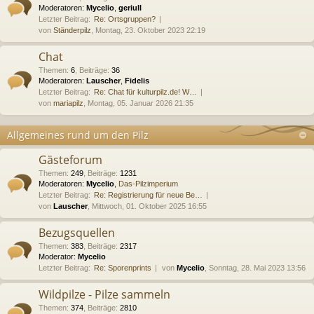
Moderatoren:
Mycelio
,
geriull
Letzter Beitrag:
Re: Ortsgruppen?
von
Ständerpilz
, Montag, 23. Oktober 2023 22:19
Chat
Themen
:
6
,
Beiträge
:
36
Moderatoren:
Lauscher
,
Fidelis
Letzter Beitrag:
Re: Chat für kulturpilz.de! W…
von
mariapilz
, Montag, 05. Januar 2026 21:35
Allgemeines rund um den Pilz
Gästeforum
Themen
:
249
,
Beiträge
:
1231
Moderatoren:
Mycelio
,
Das-Pilzimperium
Letzter Beitrag:
Re: Registrierung für neue Be…
von
Lauscher
, Mittwoch, 01. Oktober 2025 16:55
Bezugsquellen
Themen
:
383
,
Beiträge
:
2317
Moderator:
Mycelio
Letzter Beitrag:
Re: Sporenprints
von
Mycelio
, Sonntag, 28. Mai 2023 13:56
Wildpilze - Pilze sammeln
Themen
:
374
,
Beiträge
:
2810