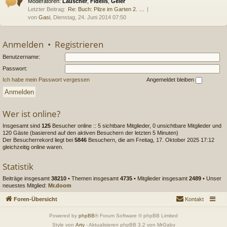
Moderatoren:
Lauscher
,
Fidelis
,
Geier
Letzter Beitrag:
Re: Buch: Pilze im Garten 2. …
von
Gasi
, Dienstag, 24. Juni 2014 07:50
Anmelden
•
Registrieren
Benutzername:
Passwort:
Ich habe mein Passwort vergessen
Angemeldet bleiben
Wer ist online?
Insgesamt sind
125
Besucher online :: 5 sichtbare Mitglieder, 0 unsichtbare Mitglieder und
120 Gäste (basierend auf den aktiven Besuchern der letzten 5 Minuten)
Der Besucherrekord liegt bei
5846
Besuchern, die am Freitag, 17. Oktober 2025 17:12
gleichzeitig online waren.
Statistik
Beiträge insgesamt
38210
• Themen insgesamt
4735
• Mitglieder insgesamt
2489
• Unser
neuestes Mitglied:
Mr.doom
Foren-Übersicht
Kontakt
Powered by
phpBB
® Forum Software © phpBB Limited
Style von
Arty
- Aktualisieren phpBB 3.2 von MrGaby