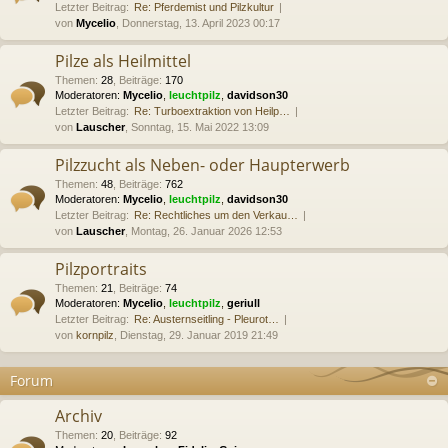
Letzter Beitrag:
Re: Pferdemist und Pilzkultur
von
Mycelio
, Donnerstag, 13. April 2023 00:17
Pilze als Heilmittel
Themen
:
28
,
Beiträge
:
170
Moderatoren:
Mycelio
,
leuchtpilz
,
davidson30
Letzter Beitrag:
Re: Turboextraktion von Heilp…
von
Lauscher
, Sonntag, 15. Mai 2022 13:09
Pilzzucht als Neben- oder Haupterwerb
Themen
:
48
,
Beiträge
:
762
Moderatoren:
Mycelio
,
leuchtpilz
,
davidson30
Letzter Beitrag:
Re: Rechtliches um den Verkau…
von
Lauscher
, Montag, 26. Januar 2026 12:53
Pilzportraits
Themen
:
21
,
Beiträge
:
74
Moderatoren:
Mycelio
,
leuchtpilz
,
geriull
Letzter Beitrag:
Re: Austernseitling - Pleurot…
von
kornpilz
, Dienstag, 29. Januar 2019 21:49
Forum
Archiv
Themen
:
20
,
Beiträge
:
92