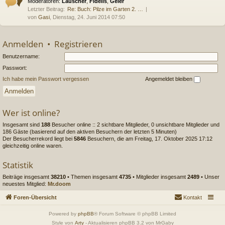
Moderatoren:
Lauscher
,
Fidelis
,
Geier
Letzter Beitrag:
Re: Buch: Pilze im Garten 2. …
von
Gasi
, Dienstag, 24. Juni 2014 07:50
Anmelden
•
Registrieren
Benutzername:
Passwort:
Ich habe mein Passwort vergessen
Angemeldet bleiben
Wer ist online?
Insgesamt sind
188
Besucher online :: 2 sichtbare Mitglieder, 0 unsichtbare Mitglieder und
186 Gäste (basierend auf den aktiven Besuchern der letzten 5 Minuten)
Der Besucherrekord liegt bei
5846
Besuchern, die am Freitag, 17. Oktober 2025 17:12
gleichzeitig online waren.
Statistik
Beiträge insgesamt
38210
• Themen insgesamt
4735
• Mitglieder insgesamt
2489
• Unser
neuestes Mitglied:
Mr.doom
Foren-Übersicht
Kontakt
Powered by
phpBB
® Forum Software © phpBB Limited
Style von
Arty
- Aktualisieren phpBB 3.2 von MrGaby