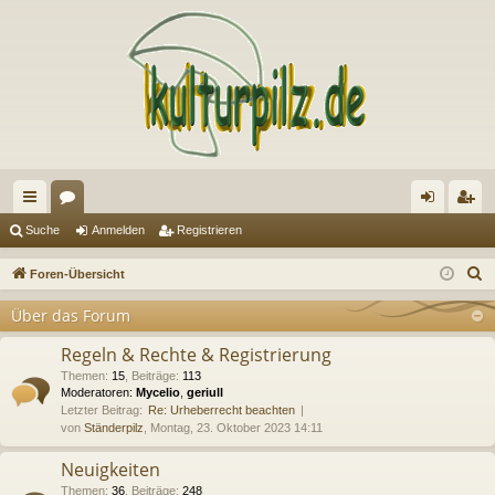
ch
or
n
eg
Suche
Anmelden
Registrieren
ne
en
m
ist
S
Foren-Übersicht
llz
el
rie
u
Über das Forum
c
ug
de
re
h
Regeln & Rechte & Registrierung
riff
n
n
e
Themen
:
15
,
Beiträge
:
113
Moderatoren:
Mycelio
,
geriull
Letzter Beitrag:
Re: Urheberrecht beachten
von
Ständerpilz
, Montag, 23. Oktober 2023 14:11
Neuigkeiten
Themen
:
36
,
Beiträge
:
248