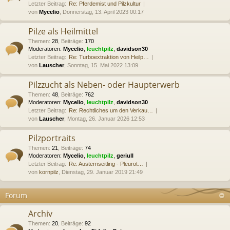
Letzter Beitrag:
Re: Pferdemist und Pilzkultur
von
Mycelio
, Donnerstag, 13. April 2023 00:17
Pilze als Heilmittel
Themen
:
28
,
Beiträge
:
170
Moderatoren:
Mycelio
,
leuchtpilz
,
davidson30
Letzter Beitrag:
Re: Turboextraktion von Heilp…
von
Lauscher
, Sonntag, 15. Mai 2022 13:09
Pilzzucht als Neben- oder Haupterwerb
Themen
:
48
,
Beiträge
:
762
Moderatoren:
Mycelio
,
leuchtpilz
,
davidson30
Letzter Beitrag:
Re: Rechtliches um den Verkau…
von
Lauscher
, Montag, 26. Januar 2026 12:53
Pilzportraits
Themen
:
21
,
Beiträge
:
74
Moderatoren:
Mycelio
,
leuchtpilz
,
geriull
Letzter Beitrag:
Re: Austernseitling - Pleurot…
von
kornpilz
, Dienstag, 29. Januar 2019 21:49
Forum
Archiv
Themen
:
20
,
Beiträge
:
92