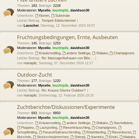
Themen
:
183
,
Beiträge
:
2228
Moderatoren:
Mycelio
,
leuchtpilz
,
davidson30
Unterforen:
Klonen
,
Substrate
Letzter Beitrag:
Tempeh Edelschimmel
von
Lauscher
, Dienstag, 12. November 2024 19:07
Fruchtungsbedingungen, Ernte, Ausbeuten
Themen
:
145
,
Beiträge
:
1253
Moderatoren:
Mycelio
,
leuchtpilz
,
davidson30
Unterforen:
Kräuterseitling
,
andere Seitlinge
,
Shiitake
,
Champignons
Letzter Beitrag:
Re: Massage/Aufrauen von Blöc…
von
mariapilz
, Samstag, 07. Dezember 2024 12:17
Outdoor-Zucht
Themen
:
177
,
Beiträge
:
1220
Moderatoren:
Mycelio
,
leuchtpilz
,
davidson30
Letzter Beitrag:
Re: Krause Glucke Outdoor?
von
mariapilz
, Donnerstag, 12. Februar 2026 19:25
Zuchtberichte/Diskussionen/Experimente
Themen
:
693
,
Beiträge
:
8850
Moderatoren:
Mycelio
,
leuchtpilz
,
davidson30
Unterforen:
Kräuterseitling
,
andere Seitlinge
,
Shiitake
,
Stachelbärte
,
Pioppino
,
Lackporling
,
Riesenträuschling
,
Champignons
,
Schopftintling
,
Parasol/Safranschirmling
,
Rötelritterling
,
Riesenbovist
,
Morcheln
,
Stockschwämmchen
,
Shimeji
,
Nameko
,
Enoki
,
Maitake
,