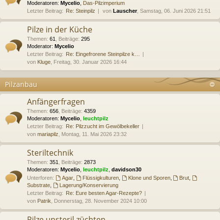
Moderatoren:
Mycelio
,
Das-Pilzimperium
Letzter Beitrag:
Re: Steinpilz
von
Lauscher
, Samstag, 06. Juni 2026 21:51
Pilze in der Küche
Themen
:
61
,
Beiträge
:
295
Moderator:
Mycelio
Letzter Beitrag:
Re: Eingefrorene Steinpilze k…
von
Kluge
, Freitag, 30. Januar 2026 16:44
Pilzanbau
Anfängerfragen
Themen
:
656
,
Beiträge
:
4359
Moderatoren:
Mycelio
,
leuchtpilz
Letzter Beitrag:
Re: Pilzzucht im Gewölbekeller
von
mariapilz
, Montag, 11. Mai 2026 23:32
Steriltechnik
Themen
:
351
,
Beiträge
:
2873
Moderatoren:
Mycelio
,
leuchtpilz
,
davidson30
Unterforen:
Agar
,
Flüssigkulturen
,
Klone und Sporen
,
Brut
,
Substrate
,
Lagerung/Konservierung
Letzter Beitrag:
Re: Eure besten Agar-Rezepte?
von
Patrik
, Donnerstag, 28. November 2024 10:00
Pilze unsteril züchten