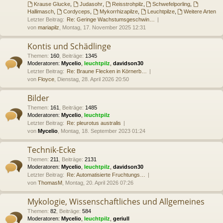
Krause Glucke
,
Judasohr
,
Reisstrohpilz
,
Schwefelporling
,
Hallimasch
,
Cordyceps
,
Mykorrhizapilze
,
Leuchtpilze
,
Weitere Arten
Letzter Beitrag:
Re: Geringe Wachstumsgeschwin…
von
mariapilz
, Montag, 17. November 2025 12:31
Kontis und Schädlinge
Themen
:
160
,
Beiträge
:
1345
Moderatoren:
Mycelio
,
leuchtpilz
,
davidson30
Letzter Beitrag:
Re: Braune Flecken in Körnerb…
von
Floyce
, Dienstag, 28. April 2026 20:50
Bilder
Themen
:
161
,
Beiträge
:
1485
Moderatoren:
Mycelio
,
leuchtpilz
Letzter Beitrag:
Re: pleurotus australis
von
Mycelio
, Montag, 18. September 2023 01:24
Technik-Ecke
Themen
:
211
,
Beiträge
:
2131
Moderatoren:
Mycelio
,
leuchtpilz
,
davidson30
Letzter Beitrag:
Re: Automatisierte Fruchtungs…
von
ThomasM
, Montag, 20. April 2026 07:26
Mykologie, Wissenschaftliches und Allgemeines
Themen
:
82
,
Beiträge
:
584
Moderatoren:
Mycelio
,
leuchtpilz
,
geriull