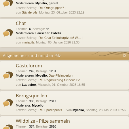
Moderatoren:
Mycelio
,
geriull
Letzter Beitrag:
Re: Ortsgruppen?
von
Ständerpilz
, Montag, 23. Oktober 2023 22:19
Chat
Themen
:
6
,
Beiträge
:
36
Moderatoren:
Lauscher
,
Fidelis
Letzter Beitrag:
Re: Chat für kulturpilz.de! W…
von
mariapilz
, Montag, 05. Januar 2026 21:35
Allgemeines rund um den Pilz
Gästeforum
Themen
:
249
,
Beiträge
:
1231
Moderatoren:
Mycelio
,
Das-Pilzimperium
Letzter Beitrag:
Re: Registrierung für neue Be…
von
Lauscher
, Mittwoch, 01. Oktober 2025 16:55
Bezugsquellen
Themen
:
383
,
Beiträge
:
2317
Moderator:
Mycelio
Letzter Beitrag:
Re: Sporenprints
von
Mycelio
, Sonntag, 28. Mai 2023 13:56
Wildpilze - Pilze sammeln
Themen
:
374
,
Beiträge
:
2810