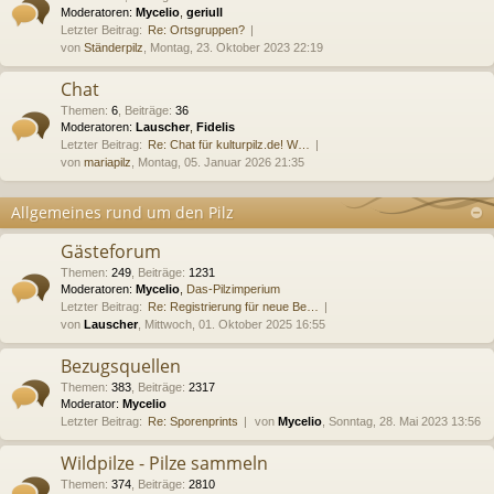
Moderatoren:
Mycelio
,
geriull
Letzter Beitrag:
Re: Ortsgruppen?
von
Ständerpilz
, Montag, 23. Oktober 2023 22:19
Chat
Themen
:
6
,
Beiträge
:
36
Moderatoren:
Lauscher
,
Fidelis
Letzter Beitrag:
Re: Chat für kulturpilz.de! W…
von
mariapilz
, Montag, 05. Januar 2026 21:35
Allgemeines rund um den Pilz
Gästeforum
Themen
:
249
,
Beiträge
:
1231
Moderatoren:
Mycelio
,
Das-Pilzimperium
Letzter Beitrag:
Re: Registrierung für neue Be…
von
Lauscher
, Mittwoch, 01. Oktober 2025 16:55
Bezugsquellen
Themen
:
383
,
Beiträge
:
2317
Moderator:
Mycelio
Letzter Beitrag:
Re: Sporenprints
von
Mycelio
, Sonntag, 28. Mai 2023 13:56
Wildpilze - Pilze sammeln
Themen
:
374
,
Beiträge
:
2810