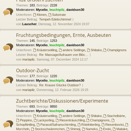
Themen
:
183
,
Beiträge
:
2228
Moderatoren:
Mycelio
,
leuchtpilz
,
davidson30
Unterforen:
Klonen
,
Substrate
Letzter Beitrag:
Tempeh Edelschimmel
von
Lauscher
, Dienstag, 12. November 2024 19:07
Fruchtungsbedingungen, Ernte, Ausbeuten
Themen
:
145
,
Beiträge
:
1253
Moderatoren:
Mycelio
,
leuchtpilz
,
davidson30
Unterforen:
Kräuterseitling
,
andere Seitlinge
,
Shiitake
,
Champignons
Letzter Beitrag:
Re: Massage/Aufrauen von Blöc…
von
mariapilz
, Samstag, 07. Dezember 2024 12:17
Outdoor-Zucht
Themen
:
177
,
Beiträge
:
1220
Moderatoren:
Mycelio
,
leuchtpilz
,
davidson30
Letzter Beitrag:
Re: Krause Glucke Outdoor?
von
mariapilz
, Donnerstag, 12. Februar 2026 19:25
Zuchtberichte/Diskussionen/Experimente
Themen
:
693
,
Beiträge
:
8850
Moderatoren:
Mycelio
,
leuchtpilz
,
davidson30
Unterforen:
Kräuterseitling
,
andere Seitlinge
,
Shiitake
,
Stachelbärte
,
Pioppino
,
Lackporling
,
Riesenträuschling
,
Champignons
,
Schopftintling
,
Parasol/Safranschirmling
,
Rötelritterling
,
Riesenbovist
,
Morcheln
,
Stockschwämmchen
,
Shimeji
,
Nameko
,
Enoki
,
Maitake
,