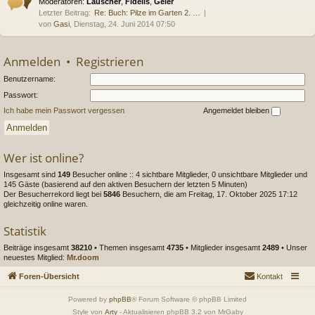
Moderatoren:
Lauscher
,
Fidelis
,
Geier
Letzter Beitrag:
Re: Buch: Pilze im Garten 2. …
von
Gasi
, Dienstag, 24. Juni 2014 07:50
Anmelden
•
Registrieren
Benutzername:
Passwort:
Ich habe mein Passwort vergessen
Angemeldet bleiben
Wer ist online?
Insgesamt sind
149
Besucher online :: 4 sichtbare Mitglieder, 0 unsichtbare Mitglieder und
145 Gäste (basierend auf den aktiven Besuchern der letzten 5 Minuten)
Der Besucherrekord liegt bei
5846
Besuchern, die am Freitag, 17. Oktober 2025 17:12
gleichzeitig online waren.
Statistik
Beiträge insgesamt
38210
• Themen insgesamt
4735
• Mitglieder insgesamt
2489
• Unser
neuestes Mitglied:
Mr.doom
Foren-Übersicht
Kontakt
Powered by
phpBB
® Forum Software © phpBB Limited
Style von
Arty
- Aktualisieren phpBB 3.2 von MrGaby