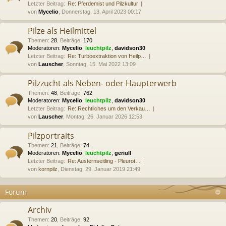
Letzter Beitrag:
Re: Pferdemist und Pilzkultur
von
Mycelio
, Donnerstag, 13. April 2023 00:17
Pilze als Heilmittel
Themen
:
28
,
Beiträge
:
170
Moderatoren:
Mycelio
,
leuchtpilz
,
davidson30
Letzter Beitrag:
Re: Turboextraktion von Heilp…
von
Lauscher
, Sonntag, 15. Mai 2022 13:09
Pilzzucht als Neben- oder Haupterwerb
Themen
:
48
,
Beiträge
:
762
Moderatoren:
Mycelio
,
leuchtpilz
,
davidson30
Letzter Beitrag:
Re: Rechtliches um den Verkau…
von
Lauscher
, Montag, 26. Januar 2026 12:53
Pilzportraits
Themen
:
21
,
Beiträge
:
74
Moderatoren:
Mycelio
,
leuchtpilz
,
geriull
Letzter Beitrag:
Re: Austernseitling - Pleurot…
von
kornpilz
, Dienstag, 29. Januar 2019 21:49
Forum
Archiv
Themen
:
20
,
Beiträge
:
92