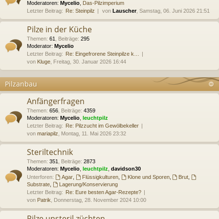
Moderatoren:
Mycelio
,
Das-Pilzimperium
Letzter Beitrag:
Re: Steinpilz
von
Lauscher
, Samstag, 06. Juni 2026 21:51
Pilze in der Küche
Themen
:
61
,
Beiträge
:
295
Moderator:
Mycelio
Letzter Beitrag:
Re: Eingefrorene Steinpilze k…
von
Kluge
, Freitag, 30. Januar 2026 16:44
Pilzanbau
Anfängerfragen
Themen
:
656
,
Beiträge
:
4359
Moderatoren:
Mycelio
,
leuchtpilz
Letzter Beitrag:
Re: Pilzzucht im Gewölbekeller
von
mariapilz
, Montag, 11. Mai 2026 23:32
Steriltechnik
Themen
:
351
,
Beiträge
:
2873
Moderatoren:
Mycelio
,
leuchtpilz
,
davidson30
Unterforen:
Agar
,
Flüssigkulturen
,
Klone und Sporen
,
Brut
,
Substrate
,
Lagerung/Konservierung
Letzter Beitrag:
Re: Eure besten Agar-Rezepte?
von
Patrik
, Donnerstag, 28. November 2024 10:00
Pilze unsteril züchten