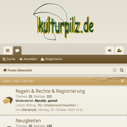
ch
or
n
eg
Suche
Anmelden
Registrieren
ne
en
m
ist
S
Foren-Übersicht
llz
el
rie
u
Über das Forum
c
ug
de
re
h
Regeln & Rechte & Registrierung
riff
n
n
e
Themen
:
15
,
Beiträge
:
113
Moderatoren:
Mycelio
,
geriull
Letzter Beitrag:
Re: Urheberrecht beachten
von
Ständerpilz
, Montag, 23. Oktober 2023 14:11
Neuigkeiten
Themen
:
36
,
Beiträge
:
248