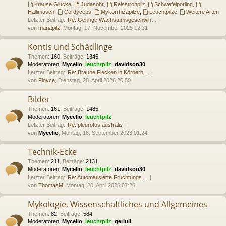
Krause Glucke
,
Judasohr
,
Reisstrohpilz
,
Schwefelporling
,
Hallimasch
,
Cordyceps
,
Mykorrhizapilze
,
Leuchtpilze
,
Weitere Arten
Letzter Beitrag:
Re: Geringe Wachstumsgeschwin…
von
mariapilz
, Montag, 17. November 2025 12:31
Kontis und Schädlinge
Themen
:
160
,
Beiträge
:
1345
Moderatoren:
Mycelio
,
leuchtpilz
,
davidson30
Letzter Beitrag:
Re: Braune Flecken in Körnerb…
von
Floyce
, Dienstag, 28. April 2026 20:50
Bilder
Themen
:
161
,
Beiträge
:
1485
Moderatoren:
Mycelio
,
leuchtpilz
Letzter Beitrag:
Re: pleurotus australis
von
Mycelio
, Montag, 18. September 2023 01:24
Technik-Ecke
Themen
:
211
,
Beiträge
:
2131
Moderatoren:
Mycelio
,
leuchtpilz
,
davidson30
Letzter Beitrag:
Re: Automatisierte Fruchtungs…
von
ThomasM
, Montag, 20. April 2026 07:26
Mykologie, Wissenschaftliches und Allgemeines
Themen
:
82
,
Beiträge
:
584
Moderatoren:
Mycelio
,
leuchtpilz
,
geriull