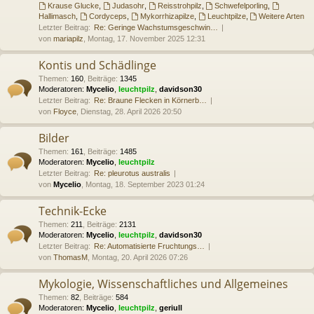
Krause Glucke
,
Judasohr
,
Reisstrohpilz
,
Schwefelporling
,
Hallimasch
,
Cordyceps
,
Mykorrhizapilze
,
Leuchtpilze
,
Weitere Arten
Letzter Beitrag:
Re: Geringe Wachstumsgeschwin…
von
mariapilz
, Montag, 17. November 2025 12:31
Kontis und Schädlinge
Themen
:
160
,
Beiträge
:
1345
Moderatoren:
Mycelio
,
leuchtpilz
,
davidson30
Letzter Beitrag:
Re: Braune Flecken in Körnerb…
von
Floyce
, Dienstag, 28. April 2026 20:50
Bilder
Themen
:
161
,
Beiträge
:
1485
Moderatoren:
Mycelio
,
leuchtpilz
Letzter Beitrag:
Re: pleurotus australis
von
Mycelio
, Montag, 18. September 2023 01:24
Technik-Ecke
Themen
:
211
,
Beiträge
:
2131
Moderatoren:
Mycelio
,
leuchtpilz
,
davidson30
Letzter Beitrag:
Re: Automatisierte Fruchtungs…
von
ThomasM
, Montag, 20. April 2026 07:26
Mykologie, Wissenschaftliches und Allgemeines
Themen
:
82
,
Beiträge
:
584
Moderatoren:
Mycelio
,
leuchtpilz
,
geriull