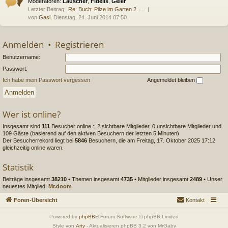
Moderatoren:
Lauscher
,
Fidelis
,
Geier
Letzter Beitrag:
Re: Buch: Pilze im Garten 2. …
von
Gasi
, Dienstag, 24. Juni 2014 07:50
Anmelden
•
Registrieren
Benutzername:
Passwort:
Ich habe mein Passwort vergessen
Angemeldet bleiben
Wer ist online?
Insgesamt sind
111
Besucher online :: 2 sichtbare Mitglieder, 0 unsichtbare Mitglieder und
109 Gäste (basierend auf den aktiven Besuchern der letzten 5 Minuten)
Der Besucherrekord liegt bei
5846
Besuchern, die am Freitag, 17. Oktober 2025 17:12
gleichzeitig online waren.
Statistik
Beiträge insgesamt
38210
• Themen insgesamt
4735
• Mitglieder insgesamt
2489
• Unser
neuestes Mitglied:
Mr.doom
Foren-Übersicht
Kontakt
Powered by
phpBB
® Forum Software © phpBB Limited
Style von
Arty
- Aktualisieren phpBB 3.2 von MrGaby