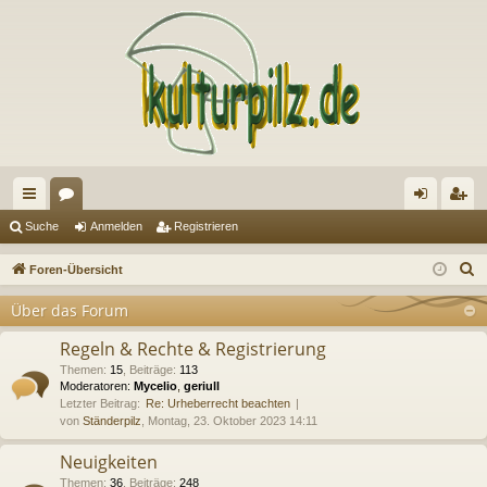
ch
or
n
eg
Suche
Anmelden
Registrieren
ne
en
m
ist
S
Foren-Übersicht
llz
el
rie
u
Über das Forum
c
ug
de
re
h
Regeln & Rechte & Registrierung
riff
n
n
e
Themen
:
15
,
Beiträge
:
113
Moderatoren:
Mycelio
,
geriull
Letzter Beitrag:
Re: Urheberrecht beachten
von
Ständerpilz
, Montag, 23. Oktober 2023 14:11
Neuigkeiten
Themen
:
36
,
Beiträge
:
248