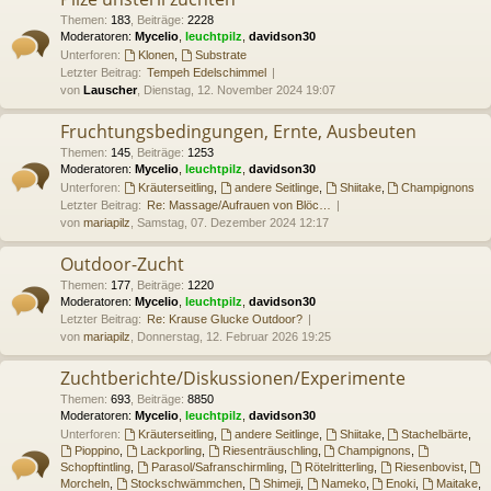
Themen
:
183
,
Beiträge
:
2228
Moderatoren:
Mycelio
,
leuchtpilz
,
davidson30
Unterforen:
Klonen
,
Substrate
Letzter Beitrag:
Tempeh Edelschimmel
von
Lauscher
, Dienstag, 12. November 2024 19:07
Fruchtungsbedingungen, Ernte, Ausbeuten
Themen
:
145
,
Beiträge
:
1253
Moderatoren:
Mycelio
,
leuchtpilz
,
davidson30
Unterforen:
Kräuterseitling
,
andere Seitlinge
,
Shiitake
,
Champignons
Letzter Beitrag:
Re: Massage/Aufrauen von Blöc…
von
mariapilz
, Samstag, 07. Dezember 2024 12:17
Outdoor-Zucht
Themen
:
177
,
Beiträge
:
1220
Moderatoren:
Mycelio
,
leuchtpilz
,
davidson30
Letzter Beitrag:
Re: Krause Glucke Outdoor?
von
mariapilz
, Donnerstag, 12. Februar 2026 19:25
Zuchtberichte/Diskussionen/Experimente
Themen
:
693
,
Beiträge
:
8850
Moderatoren:
Mycelio
,
leuchtpilz
,
davidson30
Unterforen:
Kräuterseitling
,
andere Seitlinge
,
Shiitake
,
Stachelbärte
,
Pioppino
,
Lackporling
,
Riesenträuschling
,
Champignons
,
Schopftintling
,
Parasol/Safranschirmling
,
Rötelritterling
,
Riesenbovist
,
Morcheln
,
Stockschwämmchen
,
Shimeji
,
Nameko
,
Enoki
,
Maitake
,