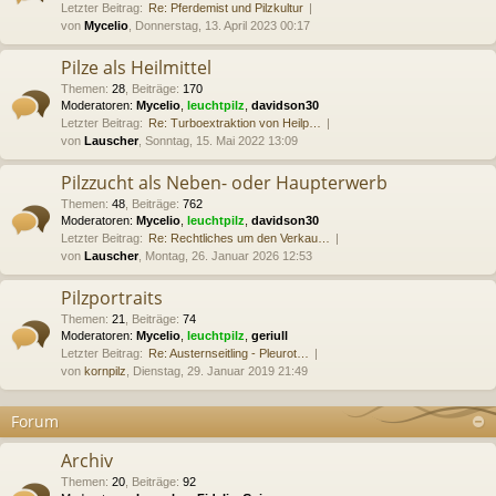
Letzter Beitrag:
Re: Pferdemist und Pilzkultur
von
Mycelio
, Donnerstag, 13. April 2023 00:17
Pilze als Heilmittel
Themen
:
28
,
Beiträge
:
170
Moderatoren:
Mycelio
,
leuchtpilz
,
davidson30
Letzter Beitrag:
Re: Turboextraktion von Heilp…
von
Lauscher
, Sonntag, 15. Mai 2022 13:09
Pilzzucht als Neben- oder Haupterwerb
Themen
:
48
,
Beiträge
:
762
Moderatoren:
Mycelio
,
leuchtpilz
,
davidson30
Letzter Beitrag:
Re: Rechtliches um den Verkau…
von
Lauscher
, Montag, 26. Januar 2026 12:53
Pilzportraits
Themen
:
21
,
Beiträge
:
74
Moderatoren:
Mycelio
,
leuchtpilz
,
geriull
Letzter Beitrag:
Re: Austernseitling - Pleurot…
von
kornpilz
, Dienstag, 29. Januar 2019 21:49
Forum
Archiv
Themen
:
20
,
Beiträge
:
92