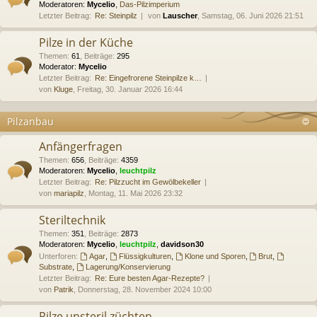
Moderatoren:
Mycelio
,
Das-Pilzimperium
Letzter Beitrag:
Re: Steinpilz
von
Lauscher
, Samstag, 06. Juni 2026 21:51
Pilze in der Küche
Themen
:
61
,
Beiträge
:
295
Moderator:
Mycelio
Letzter Beitrag:
Re: Eingefrorene Steinpilze k…
von
Kluge
, Freitag, 30. Januar 2026 16:44
Pilzanbau
Anfängerfragen
Themen
:
656
,
Beiträge
:
4359
Moderatoren:
Mycelio
,
leuchtpilz
Letzter Beitrag:
Re: Pilzzucht im Gewölbekeller
von
mariapilz
, Montag, 11. Mai 2026 23:32
Steriltechnik
Themen
:
351
,
Beiträge
:
2873
Moderatoren:
Mycelio
,
leuchtpilz
,
davidson30
Unterforen:
Agar
,
Flüssigkulturen
,
Klone und Sporen
,
Brut
,
Substrate
,
Lagerung/Konservierung
Letzter Beitrag:
Re: Eure besten Agar-Rezepte?
von
Patrik
, Donnerstag, 28. November 2024 10:00
Pilze unsteril züchten