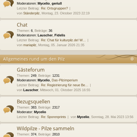
Moderatoren:
Mycelio
,
geriull
Letzter Beitrag:
Re: Ortsgruppen?
von
Ständerpilz
, Montag, 23. Oktober 2023 22:19
Chat
Themen
:
6
,
Beiträge
:
36
Moderatoren:
Lauscher
,
Fidelis
Letzter Beitrag:
Re: Chat für kulturpilz.de! W…
von
mariapilz
, Montag, 05. Januar 2026 21:35
Allgemeines rund um den Pilz
Gästeforum
Themen
:
249
,
Beiträge
:
1231
Moderatoren:
Mycelio
,
Das-Pilzimperium
Letzter Beitrag:
Re: Registrierung für neue Be…
von
Lauscher
, Mittwoch, 01. Oktober 2025 16:55
Bezugsquellen
Themen
:
383
,
Beiträge
:
2317
Moderator:
Mycelio
Letzter Beitrag:
Re: Sporenprints
von
Mycelio
, Sonntag, 28. Mai 2023 13:56
Wildpilze - Pilze sammeln
Themen
:
374
,
Beiträge
:
2810