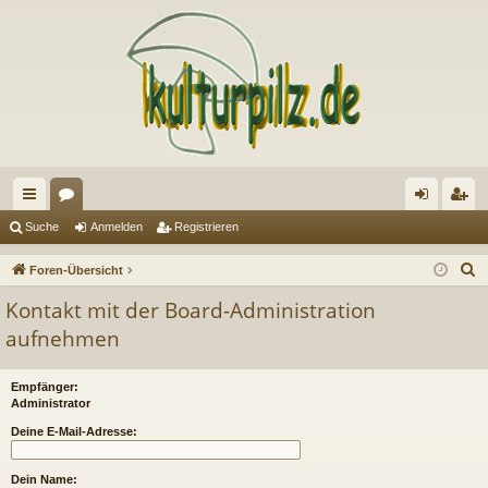
ch
or
n
eg
Suche
Anmelden
Registrieren
ne
en
m
ist
S
Foren-Übersicht
llz
el
rie
u
Kontakt mit der Board-Administration
c
ug
de
re
aufnehmen
h
riff
n
n
e
Empfänger:
Administrator
Deine E-Mail-Adresse:
Dein Name: