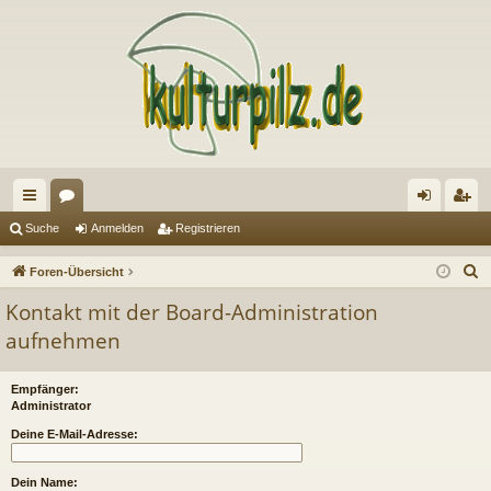
ch
or
n
eg
Suche
Anmelden
Registrieren
ne
en
m
ist
S
Foren-Übersicht
llz
el
rie
u
Kontakt mit der Board-Administration
c
ug
de
re
aufnehmen
h
riff
n
n
e
Empfänger:
Administrator
Deine E-Mail-Adresse:
Dein Name: