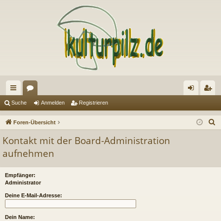
ch
or
n
eg
Suche
Anmelden
Registrieren
ne
en
m
ist
S
Foren-Übersicht
llz
el
rie
u
Kontakt mit der Board-Administration
c
ug
de
re
aufnehmen
h
riff
n
n
e
Empfänger:
Administrator
Deine E-Mail-Adresse:
Dein Name: