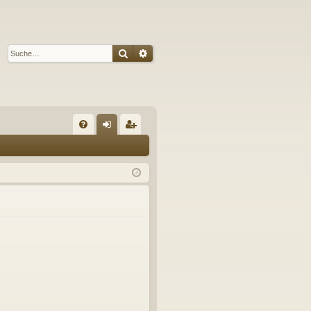
Suche
Erweiterte Suche
S
FA
n
eg
Q
m
ist
el
rie
de
re
n
n