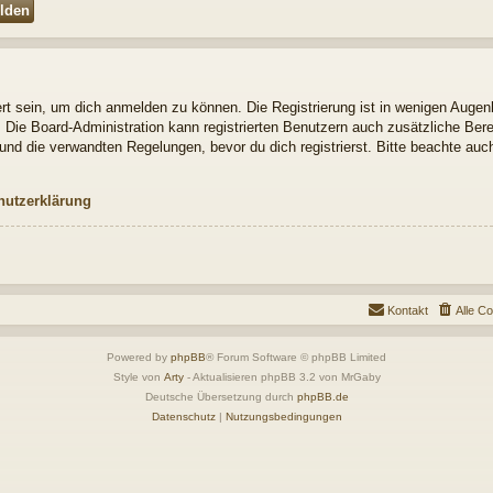
t sein, um dich anmelden zu können. Die Registrierung ist in wenigen Augenbl
. Die Board-Administration kann registrierten Benutzern auch zusätzliche Be
nd die verwandten Regelungen, bevor du dich registrierst. Bitte beachte auch
hutzerklärung
Kontakt
Alle C
Powered by
phpBB
® Forum Software © phpBB Limited
Style von
Arty
- Aktualisieren phpBB 3.2 von MrGaby
Deutsche Übersetzung durch
phpBB.de
Datenschutz
|
Nutzungsbedingungen