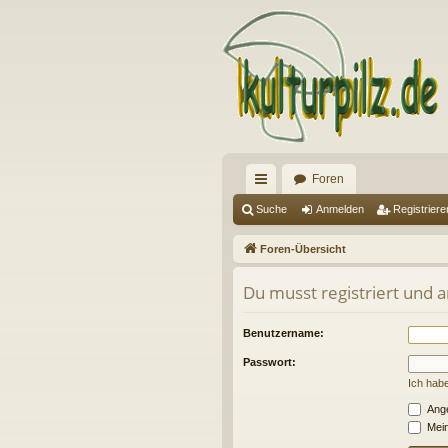
Foren
ch
Suche
Anmelden
Registriere
ne
Foren-Übersicht
llz
Du musst registriert und 
ug
riff
Benutzername:
Passwort:
Ich hab
Ange
Mein