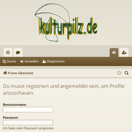
ch
or
n
eg
Suche
Anmelden
Registrieren
ne
en
m
ist
S
Foren-Übersicht
llz
el
rie
u
Du musst registriert und angemeldet sein, um Profile
c
ug
de
re
anzuschauen.
h
riff
n
n
e
Benutzername:
Passwort:
Ich habe mein Passwort vergessen