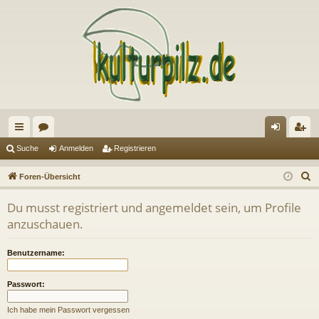
ch
or
n
eg
Suche
Anmelden
Registrieren
ne
en
m
ist
S
Foren-Übersicht
llz
el
rie
u
Du musst registriert und angemeldet sein, um Profile
c
ug
de
re
anzuschauen.
h
riff
n
n
e
Benutzername:
Passwort:
Ich habe mein Passwort vergessen