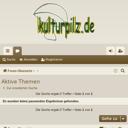
ch
or
n
eg
Suche
Anmelden
Registrieren
ne
en
m
ist
S
Foren-Übersicht
llz
el
rie
u
Aktive Themen
c
ug
de
re
Zur erweiterten Suche
h
riff
n
n
Die Suche ergab 0 Treffer • Seite
1
von
1
e
Es wurden keine passenden Ergebnisse gefunden.
Die Suche ergab 0 Treffer • Seite
1
von
1
Gehe zu