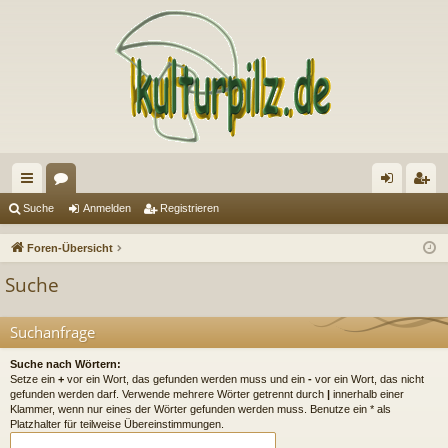
ch
or
n
eg
Suche
Anmelden
Registrieren
ne
en
m
ist
Foren-Übersicht
llz
el
rie
Suche
ug
de
re
riff
n
n
Suchanfrage
Suche nach Wörtern:
Setze ein
+
vor ein Wort, das gefunden werden muss und ein
-
vor ein Wort, das nicht
gefunden werden darf. Verwende mehrere Wörter getrennt durch
|
innerhalb einer
Klammer, wenn nur eines der Wörter gefunden werden muss. Benutze ein * als
Platzhalter für teilweise Übereinstimmungen.