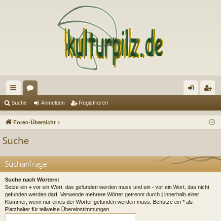
ch
or
n
eg
Suche
Anmelden
Registrieren
ne
en
m
ist
Foren-Übersicht
llz
el
rie
Suche
ug
de
re
riff
n
n
Suchanfrage
Suche nach Wörtern:
Setze ein
+
vor ein Wort, das gefunden werden muss und ein
-
vor ein Wort, das nicht
gefunden werden darf. Verwende mehrere Wörter getrennt durch
|
innerhalb einer
Klammer, wenn nur eines der Wörter gefunden werden muss. Benutze ein * als
Platzhalter für teilweise Übereinstimmungen.