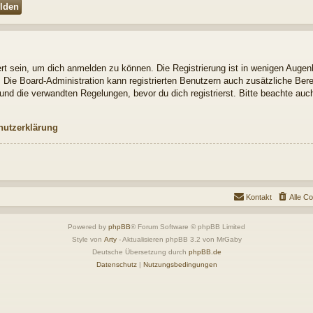
t sein, um dich anmelden zu können. Die Registrierung ist in wenigen Augenbl
. Die Board-Administration kann registrierten Benutzern auch zusätzliche Be
nd die verwandten Regelungen, bevor du dich registrierst. Bitte beachte auch
hutzerklärung
Kontakt
Alle C
Powered by
phpBB
® Forum Software © phpBB Limited
Style von
Arty
- Aktualisieren phpBB 3.2 von MrGaby
Deutsche Übersetzung durch
phpBB.de
Datenschutz
|
Nutzungsbedingungen