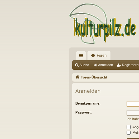
Foren
ch
Suche
Anmelden
Registriere
ne
Foren-Übersicht
llz
Anmelden
ug
riff
Benutzername:
Passwort:
Ich hab
Ange
Mein