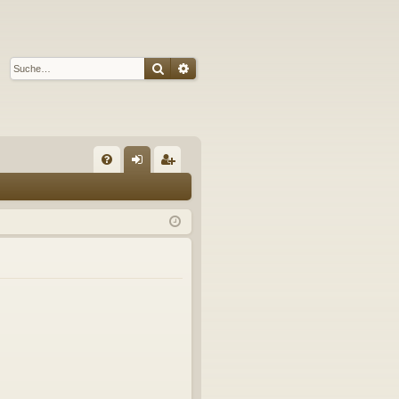
Suche
Erweiterte Suche
S
FA
n
eg
Q
m
ist
el
rie
de
re
n
n