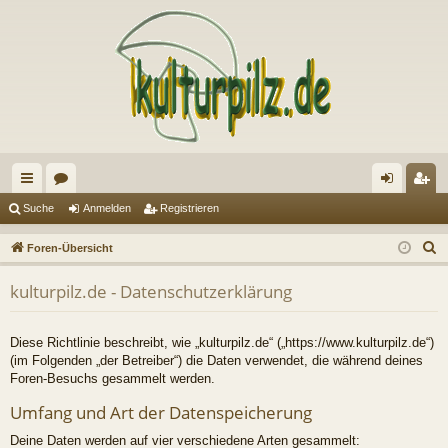
ch
or
n
eg
Suche
Anmelden
Registrieren
ne
en
m
ist
S
Foren-Übersicht
llz
el
rie
u
kulturpilz.de - Datenschutzerklärung
c
ug
de
re
h
riff
n
n
e
Diese Richtlinie beschreibt, wie „kulturpilz.de“ („https://www.kulturpilz.de“)
(im Folgenden „der Betreiber“) die Daten verwendet, die während deines
Foren-Besuchs gesammelt werden.
Umfang und Art der Datenspeicherung
Deine Daten werden auf vier verschiedene Arten gesammelt: