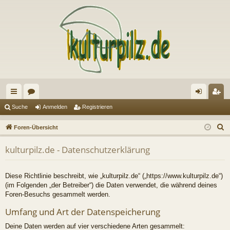
ch
or
n
eg
Suche
Anmelden
Registrieren
ne
en
m
ist
S
Foren-Übersicht
llz
el
rie
u
kulturpilz.de - Datenschutzerklärung
c
ug
de
re
h
riff
n
n
e
Diese Richtlinie beschreibt, wie „kulturpilz.de“ („https://www.kulturpilz.de“)
(im Folgenden „der Betreiber“) die Daten verwendet, die während deines
Foren-Besuchs gesammelt werden.
Umfang und Art der Datenspeicherung
Deine Daten werden auf vier verschiedene Arten gesammelt: