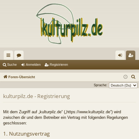
ch
or
n
eg
Suche
Anmelden
Registrieren
ne
en
m
ist
S
Foren-Übersicht
llz
el
rie
u
Sprache:
c
ug
de
re
kulturpilz.de - Registrierung
h
riff
n
n
e
Mit dem Zugriff auf „kulturpilz.de“ („https://www.kulturpilz.de“) wird
zwischen dir und dem Betreiber ein Vertrag mit folgenden Regelungen
geschlossen:
1. Nutzungsvertrag