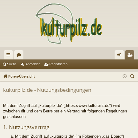
ch
or
n
eg
Suche
Anmelden
Registrieren
ne
en
m
ist
S
Foren-Übersicht
llz
el
rie
u
kulturpilz.de - Nutzungsbedingungen
c
ug
de
re
h
riff
n
n
e
Mit dem Zugriff auf „kulturpilz.de“ („https://www.kulturpilz.de“) wird
zwischen dir und dem Betreiber ein Vertrag mit folgenden Regelungen
geschlossen:
1. Nutzungsvertrag
Mit dem Zugriff auf „kulturpilz.de“ (im Folgenden „das Board“)