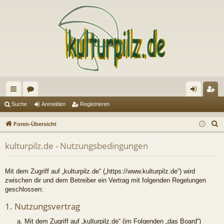
ch
or
n
eg
Suche
Anmelden
Registrieren
ne
en
m
ist
S
Foren-Übersicht
llz
el
rie
u
kulturpilz.de - Nutzungsbedingungen
c
ug
de
re
h
riff
n
n
e
Mit dem Zugriff auf „kulturpilz.de“ („https://www.kulturpilz.de“) wird
zwischen dir und dem Betreiber ein Vertrag mit folgenden Regelungen
geschlossen:
1. Nutzungsvertrag
Mit dem Zugriff auf „kulturpilz.de“ (im Folgenden „das Board“)