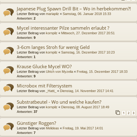
Japanese Plug Spawn Drill Bit – Wo in herbekommen?!
Letzter Beitrag von
mariapilz
«
Samstag, 06. Januar 2018 15:33
Antworten:
2
Mycel interessanter Pilze sammeln erlaubt ?
Letzter Beitrag von
kornpilz
«
Mittwoch, 27. Dezember 2017 20:51
Antworten:
9
3-6cm langes Stroh für wenig Geld
Letzter Beitrag von
kornpilz
«
Samstag, 16. Dezember 2017 10:23
Antworten:
1
Krause Glucke Mycel WO?
Letzter Beitrag von
Ulrich von Myzelia
«
Freitag, 15. Dezember 2017 18:33
Antworten:
9
Microbox mit Filtersystem
Letzter Beitrag von
_Hatti_
«
Dienstag, 14. November 2017 14:41
Substratbeutel - Wo und welche kaufen?
Letzter Beitrag von
kornpilz
«
Dienstag, 08. August 2017 18:49
Antworten:
37
1
2
3
Günstiger Roggen?
Letzter Beitrag von
Melideas
«
Freitag, 19. Mai 2017 14:01
Antworten:
7