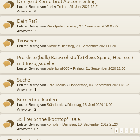
Dringend Körnerbrut Austernseitling
Letzter Beitrag von
Jakl
«
Freitag, 25. Juni 2021 12:21
Antworten:
6
Dein Rat?
Letzter Beitrag von
Wurstpelle
«
Freitag, 27. November 2020 05:29
Antworten:
3
Tauschen
Letzter Beitrag von
Nivroc
«
Dienstag, 29. September 2020 17:20
Preisliste (bulk) Basisrohstoffe (Kleie, Späne, Heu, etc.)
mit Bezugsquelle
Letzter Beitrag von
ballerburg9005
«
Freitag, 11. September 2020 22:30
Suche
Letzter Beitrag von
GrafDracula
«
Donnerstag, 03. September 2020 18:22
Antworten:
1
Körnerbrut kaufen
Letzter Beitrag von
Ständerpilz
«
Dienstag, 16. Juni 2020 18:00
Antworten:
2
35 liter Schnellkochtopf 100€
Letzter Beitrag von
kornpilz
«
Dienstag, 10. September 2019 21:23
Antworten:
67
1
2
3
4
5