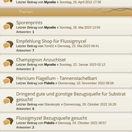
Letzter Beitrag von
Mycelio
«
Sonntag, 29. April 2012 17:36
Themen
Sporenprints
Letzter Beitrag von
Mycelio
«
Sonntag, 28. Mai 2023 13:56
Antworten:
1
Empfehlung Shop für Flüssigmycel
Letzter Beitrag von
Tom02
«
Dienstag, 23. Mai 2023 09:41
Antworten:
7
Champignon Anzuchtset
Letzter Beitrag von
Mycelio
«
Sonntag, 22. Januar 2023 02:12
Antworten:
2
Hericium Flagellum - Tannenstachelbart
Letzter Beitrag von
Fidelis
«
Donnerstag, 10. November 2022 08:08
Dringend gute und günstige Bezugsquelle für Substrat
gesucht!
Letzter Beitrag von
Ständerpilz
«
Donnerstag, 20. Oktober 2022 16:28
Antworten:
6
Flüssigmyzel Bezugsquelle gesucht
Letzter Beitrag von
Fidelis
«
Dienstag, 04. Oktober 2022 06:57
Antworten:
2