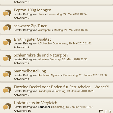
Antworten:
3
Pepton 100g Mengen
Letzter Beitrag von
ohkw
«
Donnerstag, 24. Mai 2018 10:24
Antworten:
2
schwarze Zip Tüten
Letzter Beitrag von
Wurstpelle
«
Montag, 21. Mai 2018 16:16
Brut in guter Qualität
Letzter Beitrag von
ABMkoch
«
Donnerstag, 10. Mai 2018 11:41
Antworten:
2
Schlemmkreide und Naturgips?
Letzter Beitrag von
wilhelm
«
Dienstag, 20. März 2018 21:33
Antworten:
2
Sammelbestellung
Letzter Beitrag von
Ulrich von Myzelia
«
Donnerstag, 25. Januar 2018 13:56
Antworten:
4
Einzelne Deckel oder Böden für Petrischalen – Woher?!
Letzter Beitrag von
Ständerpilz
«
Samstag, 13. Januar 2018 16:29
Antworten:
2
Holzbriketts im Vergleich ...
Letzter Beitrag von
Lauscher
«
Samstag, 13. Januar 2018 13:42
Antworten:
16
1
2