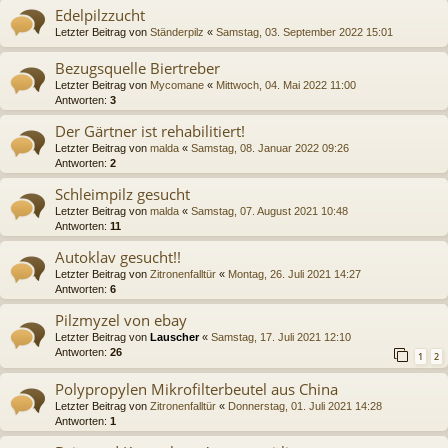
Edelpilzzucht
Letzter Beitrag von
Ständerpilz
«
Samstag, 03. September 2022 15:01
Bezugsquelle Biertreber
Letzter Beitrag von
Mycomane
«
Mittwoch, 04. Mai 2022 11:00
Antworten:
3
Der Gärtner ist rehabilitiert!
Letzter Beitrag von
malda
«
Samstag, 08. Januar 2022 09:26
Antworten:
2
Schleimpilz gesucht
Letzter Beitrag von
malda
«
Samstag, 07. August 2021 10:48
Antworten:
11
Autoklav gesucht!!
Letzter Beitrag von
Zitronenfalltür
«
Montag, 26. Juli 2021 14:27
Antworten:
6
Pilzmyzel von ebay
Letzter Beitrag von
Lauscher
«
Samstag, 17. Juli 2021 12:10
Antworten:
26
1
2
Polypropylen Mikrofilterbeutel aus China
Letzter Beitrag von
Zitronenfalltür
«
Donnerstag, 01. Juli 2021 14:28
Antworten:
1