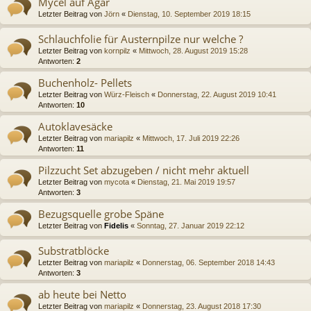
Mycel auf Agar
Letzter Beitrag von
Jörn
«
Dienstag, 10. September 2019 18:15
Schlauchfolie für Austernpilze nur welche ?
Letzter Beitrag von
kornpilz
«
Mittwoch, 28. August 2019 15:28
Antworten:
2
Buchenholz- Pellets
Letzter Beitrag von
Würz-Fleisch
«
Donnerstag, 22. August 2019 10:41
Antworten:
10
Autoklavesäcke
Letzter Beitrag von
mariapilz
«
Mittwoch, 17. Juli 2019 22:26
Antworten:
11
Pilzzucht Set abzugeben / nicht mehr aktuell
Letzter Beitrag von
mycota
«
Dienstag, 21. Mai 2019 19:57
Antworten:
3
Bezugsquelle grobe Späne
Letzter Beitrag von
Fidelis
«
Sonntag, 27. Januar 2019 22:12
Substratblöcke
Letzter Beitrag von
mariapilz
«
Donnerstag, 06. September 2018 14:43
Antworten:
3
ab heute bei Netto
Letzter Beitrag von
mariapilz
«
Donnerstag, 23. August 2018 17:30