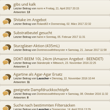
gibs und kalk
Letzter Beitrag von
norm
«
Freitag, 21. April 2017 20:15
Antworten:
13
Shitake im Angebot
Letzter Beitrag von
Roland63
«
Donnerstag, 02. März 2017 22:32
Substratbeutel gesucht
Letzter Beitrag von
hanni
«
Sonntag, 05. Februar 2017 11:31
Sturzgläser-Aktion (435mL)
Letzter Beitrag von
Dontmesswiththeoyster
«
Samstag, 21. Januar 2017 11:58
DDKT-BEEM 10L 24cm (Amazon Angebot - BEENDET)
Letzter Beitrag von
Ständerpilz
«
Mittwoch, 23. November 2016 22:25
Antworten:
2
Agartine als Agar-Agar Ersatz
Letzter Beitrag von
Lauscher
«
Dienstag, 22. November 2016 10:44
Antworten:
11
geeignete Dampfdruckkochtöpfe
Letzter Beitrag von
Dontmesswiththeoyster
«
Samstag, 08. Oktober 2016 11:32
Antworten:
8
Suche nach bestimmten Filtersäcken
Letzter Beitrag von
Lauscher
«
Donnerstag, 14. April 2016 13:29