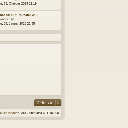
t
e
g, 23. Oktober 2023 22:19
e
u
r
e
B
hat für kulturpilz.de! W…
s
e
N
ariapilz
t
i
e
g, 05. Januar 2026 21:35
e
t
u
r
r
e
B
a
s
e
g
t
i
e
t
r
r
B
a
e
g
i
t
r
a
g
Gehe zu
ookies löschen
Alle Zeiten sind
UTC+01:00