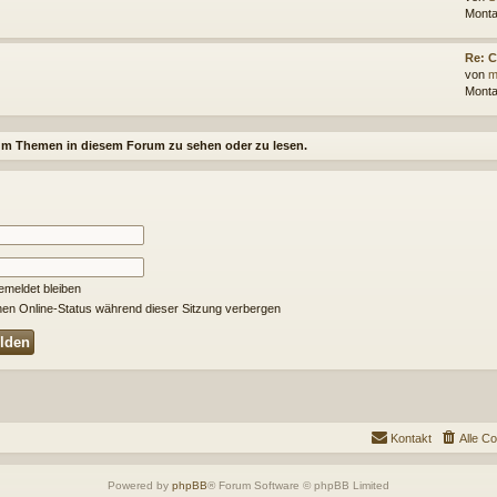
Monta
Re: C
von
m
Monta
um Themen in diesem Forum zu sehen oder zu lesen.
meldet bleiben
en Online-Status während dieser Sitzung verbergen
Kontakt
Alle C
Powered by
phpBB
® Forum Software © phpBB Limited