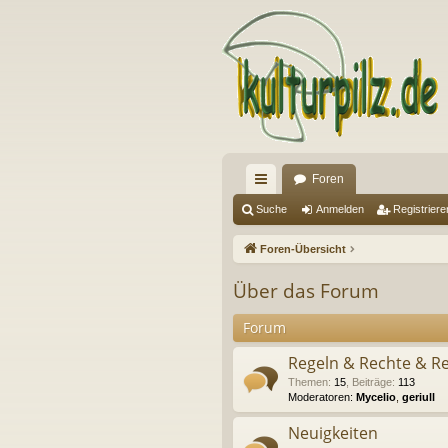
Foren
ch
Suche
Anmelden
Registriere
ne
Foren-Übersicht
llz
Über das Forum
ug
Forum
riff
Regeln & Rechte & Re
Themen
:
15
,
Beiträge
:
113
Moderatoren:
Mycelio
,
geriull
Neuigkeiten