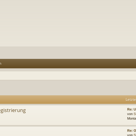
n
Letzte
gistrierung
Re: U
von
S
Monta
Re: 
von
S