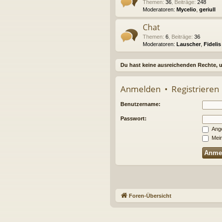
Themen
:
36
,
Beiträge
:
248
Moderatoren:
Mycelio
,
geriull
Chat
Themen
:
6
,
Beiträge
:
36
Moderatoren:
Lauscher
,
Fidelis
Du hast keine ausreichenden Rechte, 
Anmelden
•
Registrieren
Benutzername:
Passwort:
Ange
Mein
Foren-Übersicht