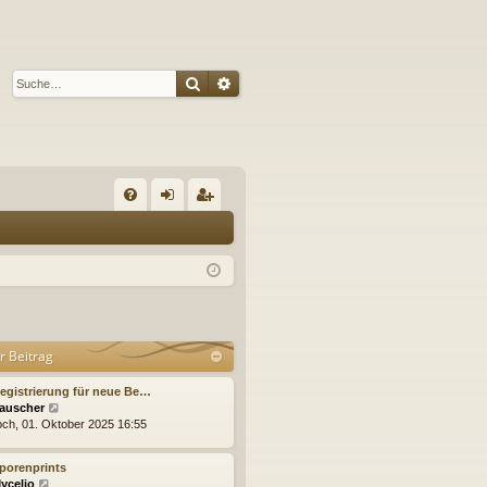
Suche
Erweiterte Suche
S
FA
n
eg
Q
m
ist
el
rie
de
re
r Beitrag
n
n
egistrierung für neue Be…
N
auscher
e
och, 01. Oktober 2025 16:55
u
e
porenprints
s
N
ycelio