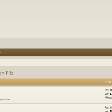
n
n Pilz
Letzte
Re: R
von
L
Mittw
imperium
Re: S
von
M