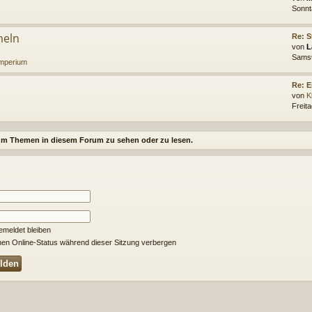
Sonnt
meln
Re: S
von
L
Samst
imperium
Re: E
von
K
Freit
um Themen in diesem Forum zu sehen oder zu lesen.
meldet bleiben
en Online-Status während dieser Sitzung verbergen