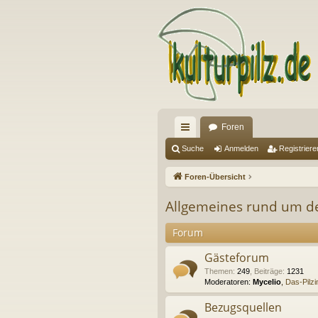
Foren
ch
Suche
Anmelden
Registriere
ne
Foren-Übersicht
llz
Allgemeines rund um de
ug
Forum
riff
Gästeforum
Themen
:
249
,
Beiträge
:
1231
Moderatoren:
Mycelio
,
Das-Pilz
Bezugsquellen