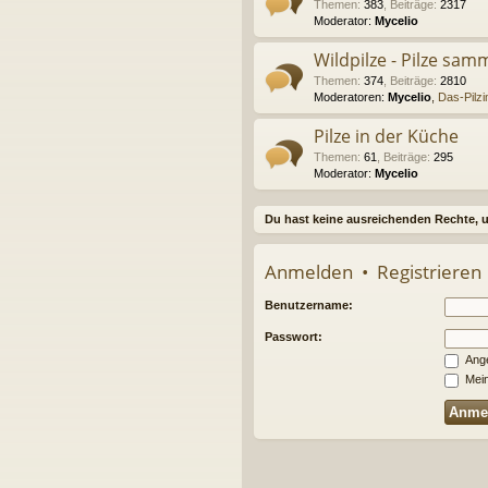
Themen
:
383
,
Beiträge
:
2317
Moderator:
Mycelio
Wildpilze - Pilze sam
Themen
:
374
,
Beiträge
:
2810
Moderatoren:
Mycelio
,
Das-Pilz
Pilze in der Küche
Themen
:
61
,
Beiträge
:
295
Moderator:
Mycelio
Du hast keine ausreichenden Rechte, 
Anmelden
•
Registrieren
Benutzername:
Passwort:
Ange
Mein