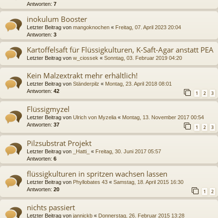
Antworten:
7
inokulum Booster
Letzter Beitrag von
mangoknochen
«
Freitag, 07. April 2023 20:04
Antworten:
3
Kartoffelsaft für Flüssigkulturen, K-Saft-Agar anstatt PEA
Letzter Beitrag von
w_ciossek
«
Sonntag, 03. Februar 2019 04:20
Kein Malzextrakt mehr erhältlich!
Letzter Beitrag von
Ständerpilz
«
Montag, 23. April 2018 08:01
Antworten:
42
1
2
3
Flüssigmyzel
Letzter Beitrag von
Ulrich von Myzelia
«
Montag, 13. November 2017 00:54
Antworten:
37
1
2
3
Pilzsubstrat Projekt
Letzter Beitrag von
_Hatti_
«
Freitag, 30. Juni 2017 05:57
Antworten:
6
flüssigkulturen in spritzen wachsen lassen
Letzter Beitrag von
Phyllobates 43
«
Samstag, 18. April 2015 16:30
Antworten:
20
1
2
nichts passiert
Letzter Beitrag von
jannickb
«
Donnerstag, 26. Februar 2015 13:28