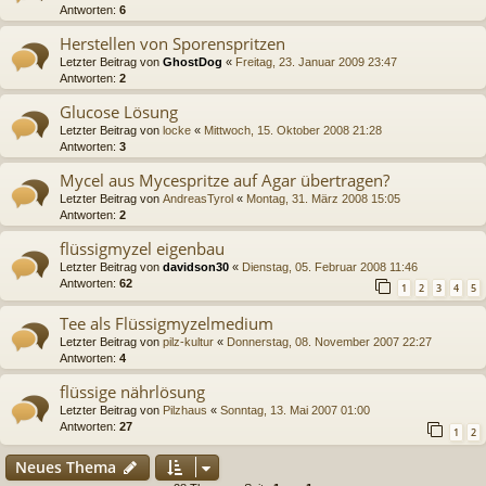
Antworten:
6
Herstellen von Sporenspritzen
Letzter Beitrag von
GhostDog
«
Freitag, 23. Januar 2009 23:47
Antworten:
2
Glucose Lösung
Letzter Beitrag von
locke
«
Mittwoch, 15. Oktober 2008 21:28
Antworten:
3
Mycel aus Mycespritze auf Agar übertragen?
Letzter Beitrag von
AndreasTyrol
«
Montag, 31. März 2008 15:05
Antworten:
2
flüssigmyzel eigenbau
Letzter Beitrag von
davidson30
«
Dienstag, 05. Februar 2008 11:46
Antworten:
62
1
2
3
4
5
Tee als Flüssigmyzelmedium
Letzter Beitrag von
pilz-kultur
«
Donnerstag, 08. November 2007 22:27
Antworten:
4
flüssige nährlösung
Letzter Beitrag von
Pilzhaus
«
Sonntag, 13. Mai 2007 01:00
Antworten:
27
1
2
Neues Thema