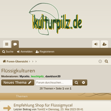
ch
or
n
eg
Suche
Anmelden
Registrieren
ne
en
m
ist
S
Foren-Übersicht
llz
el
rie
u
Flüssigkulturen
c
ug
de
re
Moderatoren:
Mycelio
,
leuchtpilz
,
davidson30
h
riff
n
n
Suche
Erweiterte Suc
Neues Thema
e
28 Themen • Seite
1
von
1
Themen
Empfehlung Shop für Flüssigmycel
Letzter Beitrag von
Tom02
«
Dienstag, 23. Mai 2023 09:41