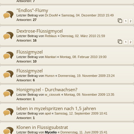
Antworten:
7
"Endlos"-Flümy
Letzter Beitrag von
Dr.DooM
«
Samstag, 04. Dezember 2010 15:49
Antworten:
27
1
2
Dextrose-Flüssigmycel
Letzter Beitrag von
Reblaus
«
Dienstag, 02. März 2010 21:59
Antworten:
16
1
2
Flüssigmyzel
Letzter Beitrag von
Manitari
«
Montag, 08. Februar 2010 19:00
Antworten:
10
Flüssigmyzel
Letzter Beitrag von
Hunsn
«
Donnerstag, 19. November 2009 23:24
Antworten:
6
Honigmyzel - Durchwachsen?
Letzter Beitrag von
w_ciossek
«
Montag, 09. November 2009 13:35
Antworten:
1
leben in myzelspritzen nach 1,5 jahren
Letzter Beitrag von
apel
«
Samstag, 12. September 2009 10:41
Antworten:
1
Klonen in Flüssigsubstrat
Letzter Beitrag von
Mycelio
«
Donnerstag, 11. Juni 2009 15:41