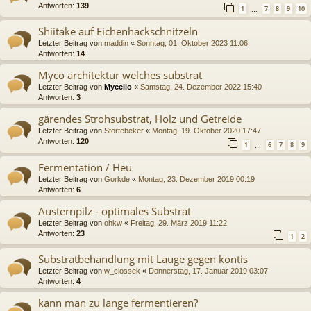
Antworten:
139
1
7
8
9
10
…
Shiitake auf Eichenhackschnitzeln
Letzter Beitrag von
maddin
«
Sonntag, 01. Oktober 2023 11:06
Antworten:
14
Myco architektur welches substrat
Letzter Beitrag von
Mycelio
«
Samstag, 24. Dezember 2022 15:40
Antworten:
3
gärendes Strohsubstrat, Holz und Getreide
Letzter Beitrag von
Störtebeker
«
Montag, 19. Oktober 2020 17:47
Antworten:
120
1
6
7
8
9
…
Fermentation / Heu
Letzter Beitrag von
Gorkde
«
Montag, 23. Dezember 2019 00:19
Antworten:
6
Austernpilz - optimales Substrat
Letzter Beitrag von
ohkw
«
Freitag, 29. März 2019 11:22
Antworten:
23
1
2
Substratbehandlung mit Lauge gegen kontis
Letzter Beitrag von
w_ciossek
«
Donnerstag, 17. Januar 2019 03:07
Antworten:
4
kann man zu lange fermentieren?