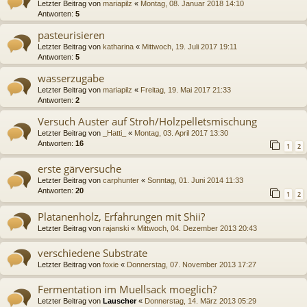
Letzter Beitrag von
mariapilz
«
Montag, 08. Januar 2018 14:10
Antworten:
5
pasteurisieren
Letzter Beitrag von
katharina
«
Mittwoch, 19. Juli 2017 19:11
Antworten:
5
wasserzugabe
Letzter Beitrag von
mariapilz
«
Freitag, 19. Mai 2017 21:33
Antworten:
2
Versuch Auster auf Stroh/Holzpelletsmischung
Letzter Beitrag von
_Hatti_
«
Montag, 03. April 2017 13:30
Antworten:
16
1
2
erste gärversuche
Letzter Beitrag von
carphunter
«
Sonntag, 01. Juni 2014 11:33
Antworten:
20
1
2
Platanenholz, Erfahrungen mit Shii?
Letzter Beitrag von
rajanski
«
Mittwoch, 04. Dezember 2013 20:43
verschiedene Substrate
Letzter Beitrag von
foxie
«
Donnerstag, 07. November 2013 17:27
Fermentation im Muellsack moeglich?
Letzter Beitrag von
Lauscher
«
Donnerstag, 14. März 2013 05:29