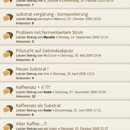
Letzter Beitrag von
w_ciossek
«
Donnerstag, 18. Februar 2010 09:25
Antworten:
7
substrat vergärung - kompostierung
Letzter Beitrag von
jirgel
«
Mittwoch, 07. Oktober 2009 18:02
Antworten:
8
Problem mit fermentiertem Stroh
Letzter Beitrag von
Mycelio
«
Montag, 14. September 2009 12:14
Antworten:
3
Pilzzucht auf Getreideabputz
Letzter Beitrag von
McGyver
«
Dienstag, 26. Mai 2009 19:48
Antworten:
3
Neues Substrat !
Letzter Beitrag von
Jinx
«
Dienstag, 29. April 2008 13:21
Antworten:
4
Kaffeesatz + X ???
Letzter Beitrag von
Geier
«
Dienstag, 07. November 2006 20:50
Antworten:
12
Kaffeesatz als Substrat
Letzter Beitrag von
Geier
«
Donnerstag, 22. Juni 2006 17:31
Antworten:
8
Alter Kaffee....?!
Letzter Beitrag von
pilz-kultur
«
Dienstag, 25. Oktober 2005 21:37