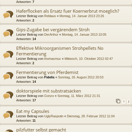
Antworten:
7
Haferflocken als Ersatz fuer Koernerbrut moeglich?
Letzter Beitrag von
Reblaus
«
Montag, 14. Januar 2013 23:26
Antworten:
2
Gips-Zugabe bei vergärendem Stroh
Letzter Beitrag von
DerArthur
«
Montag, 14. Januar 2013 10:05
Antworten:
14
Effektive Mikroorganismen Strohpellets No
Fermentierung
Letzter Beitrag von
thomasmuc
«
Mittwoch, 10. Oktober 2012 02:47
Antworten:
2
Fermentierung von Pferdemist
Letzter Beitrag von
Fidelis
«
Sonntag, 26. August 2012 20:53
Antworten:
14
doktorspiele mit substratsäcken
Letzter Beitrag von
Gonzo
«
Sonntag, 11. März 2012 21:31
Antworten:
17
1
2
Eat my Capsules
Letzter Beitrag von
UglyRasputin
«
Dienstag, 28. Februar 2012 11:04
Antworten:
11
pilzfutter selbst gemacht