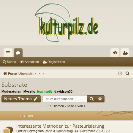
ch
or
n
eg
Suche
Anmelden
Registrieren
ne
en
m
ist
S
Foren-Übersicht
llz
el
rie
u
Substrate
c
ug
de
re
Moderatoren:
Mycelio
,
leuchtpilz
,
davidson30
h
riff
n
n
Suche
Erweiterte Suc
Neues Thema
e
37 Themen • Seite
1
von
1
Themen
Interessante Methoden zur Pasteurisierung
Letzter Beitrag von
Raffa
«
Donnerstag, 14. Dezember 2023 12:31