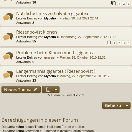
Antworten:
30
1
2
3
Nützliche Links zu Calvatia gigantea
Letzter Beitrag von
Mycelio
«
Freitag, 30. Juli 2021 22:44
Antworten:
3
Riesenbovist klonen
Letzter Beitrag von
Mycelio
«
Donnerstag, 27. September 2012 17:17
Antworten:
55
1
2
3
4
Probleme beim Klonen von L. gigantea
Letzter Beitrag von
mrgruen
«
Freitag, 15. Oktober 2010 12:32
Antworten:
6
Langermannia gigantea ( Riesenbovist )
Letzter Beitrag von
Mycelio
«
Montag, 27. September 2010 01:17
Antworten:
13
Neues Thema
5 Themen • Seite
1
von
1
Gehe zu
Berechtigungen in diesem Forum
Du darfst
keine
neuen Themen in diesem Forum erstellen.
Du darfst
keine
Antworten zu Themen in diesem Forum erstellen.