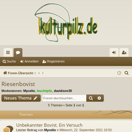
ch
or
n
eg
Suche
Anmelden
Registrieren
ne
en
m
ist
S
Foren-Übersicht
llz
el
rie
u
Riesenbovist
c
ug
de
re
Moderatoren:
Mycelio
,
leuchtpilz
,
davidson30
h
riff
n
n
Suche
Erweiterte Suc
Neues Thema
e
5 Themen • Seite
1
von
1
Themen
Unbekannter Bovist. Ein Versuch
Letzter Beitrag von
Mycelio
«
Mittwoch, 22. September 2021 19:50