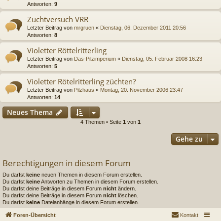
Antworten:
9
Zuchtversuch VRR
Letzter Beitrag von
mrgruen
«
Dienstag, 06. Dezember 2011 20:56
Antworten:
8
Violetter Röttelritterling
Letzter Beitrag von
Das-Pilzimperium
«
Dienstag, 05. Februar 2008 16:23
Antworten:
5
Violetter Rötelritterling züchten?
Letzter Beitrag von
Pilzhaus
«
Montag, 20. November 2006 23:47
Antworten:
14
Neues Thema
4 Themen • Seite
1
von
1
Gehe zu
Berechtigungen in diesem Forum
Du darfst
keine
neuen Themen in diesem Forum erstellen.
Du darfst
keine
Antworten zu Themen in diesem Forum erstellen.
Du darfst deine Beiträge in diesem Forum
nicht
ändern.
Du darfst deine Beiträge in diesem Forum
nicht
löschen.
Du darfst
keine
Dateianhänge in diesem Forum erstellen.
Foren-Übersicht
Kontakt