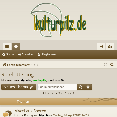
ch
or
n
eg
Suche
Anmelden
Registrieren
ne
en
m
ist
S
Foren-Übersicht
llz
el
rie
u
Rötelritterling
c
ug
de
re
Moderatoren:
Mycelio
,
leuchtpilz
,
davidson30
h
riff
n
n
Suche
Erweiterte Suc
Neues Thema
e
4 Themen • Seite
1
von
1
Themen
Mycel aus Sporen
Letzter Beitrag von
Mycelio
«
Montag, 16. April 2012 14:23