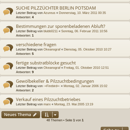
SUCHE PILZZÜCHTER BERLIN POTSDAM
Letzter Beitrag von
Azureus
«
Donnerstag, 10. März 2011 00:35
Antworten:
4
Bestimmungen zur sporenbeladenen Abluft?
Letzter Beitrag von
blubb0211
«
Sonntag, 06. Februar 2011 10:56
Antworten:
1
verschiedene fragen
Letzter Beitrag von
Okeanograf
«
Dienstag, 05. Oktober 2010 10:27
Antworten:
5
fertige substratblöcke gesucht
Letzter Beitrag von
Okeanograf
«
Freitag, 01. Oktober 2010 12:51
Antworten:
9
Gewölbekeller & Pilzzuchtbedingungen
Letzter Beitrag von
-=Firebird=-
«
Montag, 02. Januar 2006 15:02
Antworten:
2
Verkauf eines Pilzzuchtbetriebes
Letzter Beitrag von
marx
«
Montag, 23. Mai 2005 13:19
Neues Thema
48 Themen • Seite
1
von
1