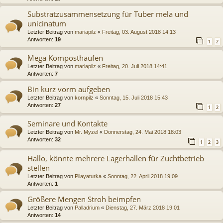
Substratzusammensetzung für Tuber mela und
unicinatum
Letzter Beitrag von
mariapilz
«
Freitag, 03. August 2018 14:13
Antworten:
19
1
2
Mega Komposthaufen
Letzter Beitrag von
mariapilz
«
Freitag, 20. Juli 2018 14:41
Antworten:
7
Bin kurz vorm aufgeben
Letzter Beitrag von
kornpilz
«
Sonntag, 15. Juli 2018 15:43
Antworten:
27
1
2
Seminare und Kontakte
Letzter Beitrag von
Mr. Myzel
«
Donnerstag, 24. Mai 2018 18:03
Antworten:
32
1
2
3
Hallo, könnte mehrere Lagerhallen für Zuchtbetrieb
stellen
Letzter Beitrag von
Pilayaturka
«
Sonntag, 22. April 2018 19:09
Antworten:
1
Größere Mengen Stroh beimpfen
Letzter Beitrag von
Palladrium
«
Dienstag, 27. März 2018 19:01
Antworten:
14