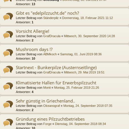
Antworten:
13
Gibt es "edelpilzzucht.de" noch?
Letzter Beitrag von
Ständerpilz
«
Donnerstag, 18. Februar 2021 11:12
Antworten:
1
Vorsicht Allergie!
Letzter Beitrag von
GrafDracula
«
Mittwoch, 30. September 2020 14:28
Antworten:
2
Mushroom days !?
Letzter Beitrag von
ABMkoch
«
Samstag, 01. Juni 2019 08:36
Antworten:
10
Startnext - Bunkerpilze (Austernseitlinge)
Letzter Beitrag von
GrafDracula
«
Mittwoch, 29. Mai 2019 19:51
Klimatisierte Hallen für Erwerbspilzzucht
Letzter Beitrag von
Monti
«
Montag, 25. Februar 2019 21:26
Antworten:
4
Sehr günstig in Griechenland..
Letzter Beitrag von
Okeanograf
«
Montag, 24. September 2018 07:35
Antworten:
2
Gründung eines Pilzzuchtbetriebes
Letzter Beitrag von
Forge
«
Dienstag, 04. September 2018 08:34
Antworten:
10