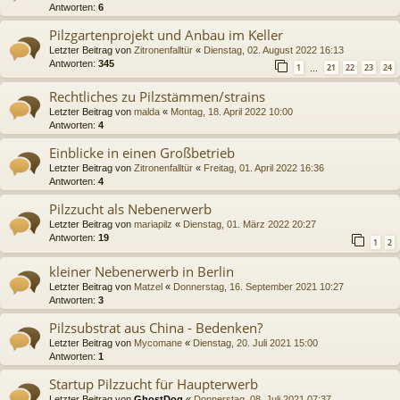
Antworten:
6
Pilzgartenprojekt und Anbau im Keller
Letzter Beitrag von
Zitronenfalltür
«
Dienstag, 02. August 2022 16:13
Antworten:
345
1
21
22
23
24
…
Rechtliches zu Pilzstämmen/strains
Letzter Beitrag von
malda
«
Montag, 18. April 2022 10:00
Antworten:
4
Einblicke in einen Großbetrieb
Letzter Beitrag von
Zitronenfalltür
«
Freitag, 01. April 2022 16:36
Antworten:
4
Pilzzucht als Nebenerwerb
Letzter Beitrag von
mariapilz
«
Dienstag, 01. März 2022 20:27
Antworten:
19
1
2
kleiner Nebenerwerb in Berlin
Letzter Beitrag von
Matzel
«
Donnerstag, 16. September 2021 10:27
Antworten:
3
Pilzsubstrat aus China - Bedenken?
Letzter Beitrag von
Mycomane
«
Dienstag, 20. Juli 2021 15:00
Antworten:
1
Startup Pilzzucht für Haupterwerb
Letzter Beitrag von
GhostDog
«
Donnerstag, 08. Juli 2021 07:37