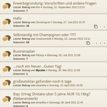
Erwerbsgründung: Vorschriften und andere Fragen
Letzter Beitrag von
kfm
«
Sonntag, 22. September 2013 13:23
Antworten:
7
Hallo
Letzter Beitrag von
Okeanograf
«
Sonntag, 07. Juli 2013 22:37
Antworten:
16
1
2
Selbständig mit Champignon oder ????
Letzter Beitrag von
Unwissenheit
«
Montag, 16. Januar 2012 10:11
Antworten:
54
1
2
3
4
Businessplan
Letzter Beitrag von
Pilzboy
«
Dienstag, 05. Juli 2011 12:06
Antworten:
7
...noch ein Neuer...Guten Tag!
Letzter Beitrag von
Mycelio
«
Montag, 30. Mai 2011 12:58
Antworten:
1
großautoklav gefunden noch 6 tage
Letzter Beitrag von
amanitha
«
Sonntag, 10. April 2011 16:05
Bsp: Ertrag Shiitake über 5 Jahre NUR 10,18kg?
(Nebenerwerb)
Letzter Beitrag von
amanitha
«
Samstag, 09. April 2011 11:44
Antworten:
4