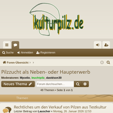
ch
or
n
eg
Suche
Anmelden
Registrieren
ne
en
m
ist
S
Foren-Übersicht
llz
el
rie
u
Pilzzucht als Neben- oder Haupterwerb
c
ug
de
re
Moderatoren:
Mycelio
,
leuchtpilz
,
davidson30
h
riff
n
n
Suche
Erweiterte Suc
Neues Thema
e
48 Themen • Seite
1
von
1
Themen
Rechtliches um den Verkauf von Pilzen aus Testkultur
Letzter Beitrag von
Lauscher
«
Montag, 26. Januar 2026 12:53