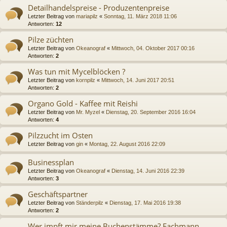
Detailhandelspreise - Produzentenpreise
Letzter Beitrag von
mariapilz
«
Sonntag, 11. März 2018 11:06
Antworten:
12
Pilze züchten
Letzter Beitrag von
Okeanograf
«
Mittwoch, 04. Oktober 2017 00:16
Antworten:
2
Was tun mit Mycelblöcken ?
Letzter Beitrag von
kornpilz
«
Mittwoch, 14. Juni 2017 20:51
Antworten:
2
Organo Gold - Kaffee mit Reishi
Letzter Beitrag von
Mr. Myzel
«
Dienstag, 20. September 2016 16:04
Antworten:
4
Pilzzucht im Osten
Letzter Beitrag von
gin
«
Montag, 22. August 2016 22:09
Businessplan
Letzter Beitrag von
Okeanograf
«
Dienstag, 14. Juni 2016 22:39
Antworten:
3
Geschäftspartner
Letzter Beitrag von
Ständerpilz
«
Dienstag, 17. Mai 2016 19:38
Antworten:
2
Wer impft mir meine Buchenstämme? Fachmann