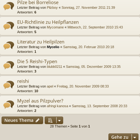
Pilze bei Borreliose
Letzter Beitrag von
Pilzboy
«
Sonntag, 27. November 2011 21:39
Antworten:
6
EU-Richtlinie zu Heilpflanzen
Letzter Beitrag von
Mycomane
«
Mittwoch, 22. September 2010 15:43
Antworten:
5
Literatur zu Heilpilzen
Letzter Beitrag von
Mycelio
«
Samstag, 20. Februar 2010 20:18
Antworten:
1
Die 5 Reishi-Typen
Letzter Beitrag von
blubb0211
«
Samstag, 05. Dezember 2009 13:35
Antworten:
3
reishi
Letzter Beitrag von
apel
«
Freitag, 20. November 2009 08:33
Antworten:
10
Myzel aus Pilzpulver?
Letzter Beitrag von
afringi kanosa
«
Samstag, 13. September 2008 20:33
Antworten:
2
Neues Thema
28 Themen • Seite
1
von
1
Gehe zu