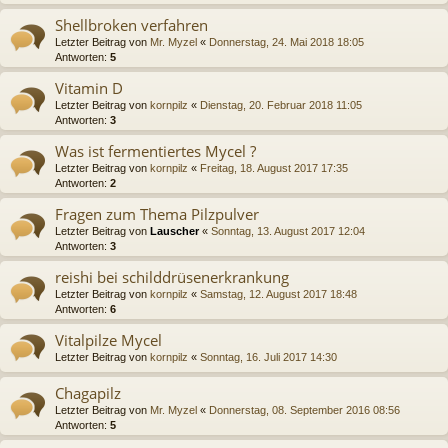
Shellbroken verfahren
Letzter Beitrag von
Mr. Myzel
«
Donnerstag, 24. Mai 2018 18:05
Antworten:
5
Vitamin D
Letzter Beitrag von
kornpilz
«
Dienstag, 20. Februar 2018 11:05
Antworten:
3
Was ist fermentiertes Mycel ?
Letzter Beitrag von
kornpilz
«
Freitag, 18. August 2017 17:35
Antworten:
2
Fragen zum Thema Pilzpulver
Letzter Beitrag von
Lauscher
«
Sonntag, 13. August 2017 12:04
Antworten:
3
reishi bei schilddrüsenerkrankung
Letzter Beitrag von
kornpilz
«
Samstag, 12. August 2017 18:48
Antworten:
6
Vitalpilze Mycel
Letzter Beitrag von
kornpilz
«
Sonntag, 16. Juli 2017 14:30
Chagapilz
Letzter Beitrag von
Mr. Myzel
«
Donnerstag, 08. September 2016 08:56
Antworten:
5