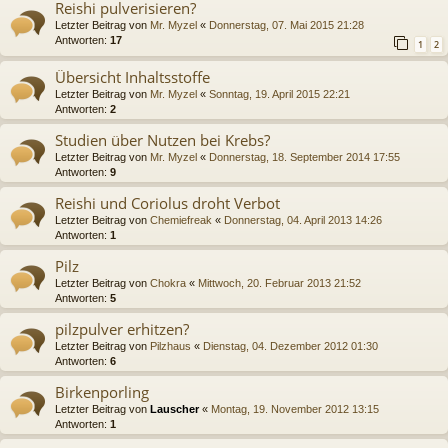
Reishi pulverisieren?
Letzter Beitrag von
Mr. Myzel
«
Donnerstag, 07. Mai 2015 21:28
Antworten:
17
1
2
Übersicht Inhaltsstoffe
Letzter Beitrag von
Mr. Myzel
«
Sonntag, 19. April 2015 22:21
Antworten:
2
Studien über Nutzen bei Krebs?
Letzter Beitrag von
Mr. Myzel
«
Donnerstag, 18. September 2014 17:55
Antworten:
9
Reishi und Coriolus droht Verbot
Letzter Beitrag von
Chemiefreak
«
Donnerstag, 04. April 2013 14:26
Antworten:
1
Pilz
Letzter Beitrag von
Chokra
«
Mittwoch, 20. Februar 2013 21:52
Antworten:
5
pilzpulver erhitzen?
Letzter Beitrag von
Pilzhaus
«
Dienstag, 04. Dezember 2012 01:30
Antworten:
6
Birkenporling
Letzter Beitrag von
Lauscher
«
Montag, 19. November 2012 13:15
Antworten:
1