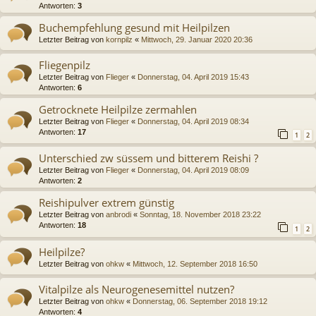
Antworten:
3
Buchempfehlung gesund mit Heilpilzen
Letzter Beitrag von
kornpilz
«
Mittwoch, 29. Januar 2020 20:36
Fliegenpilz
Letzter Beitrag von
Flieger
«
Donnerstag, 04. April 2019 15:43
Antworten:
6
Getrocknete Heilpilze zermahlen
Letzter Beitrag von
Flieger
«
Donnerstag, 04. April 2019 08:34
Antworten:
17
1
2
Unterschied zw süssem und bitterem Reishi ?
Letzter Beitrag von
Flieger
«
Donnerstag, 04. April 2019 08:09
Antworten:
2
Reishipulver extrem günstig
Letzter Beitrag von
anbrodi
«
Sonntag, 18. November 2018 23:22
Antworten:
18
1
2
Heilpilze?
Letzter Beitrag von
ohkw
«
Mittwoch, 12. September 2018 16:50
Vitalpilze als Neurogenesemittel nutzen?
Letzter Beitrag von
ohkw
«
Donnerstag, 06. September 2018 19:12
Antworten:
4