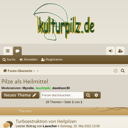
ch
or
n
eg
Suche
Anmelden
Registrieren
ne
en
m
ist
S
Foren-Übersicht
llz
el
rie
u
Pilze als Heilmittel
c
ug
de
re
Moderatoren:
Mycelio
,
leuchtpilz
,
davidson30
h
riff
n
n
Suche
Erweiterte Suc
Neues Thema
e
28 Themen • Seite
1
von
1
Themen
Turboextraktion von Heilpilzen
Letzter Beitrag von
Lauscher
«
Sonntag, 15. Mai 2022 13:09