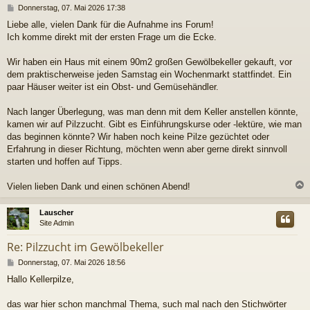
B
Donnerstag, 07. Mai 2026 17:38
e
Liebe alle, vielen Dank für die Aufnahme ins Forum!
i
Ich komme direkt mit der ersten Frage um die Ecke.
t
r
a
Wir haben ein Haus mit einem 90m2 großen Gewölbekeller gekauft, vor
g
dem praktischerweise jeden Samstag ein Wochenmarkt stattfindet. Ein
paar Häuser weiter ist ein Obst- und Gemüsehändler.
Nach langer Überlegung, was man denn mit dem Keller anstellen könnte,
kamen wir auf Pilzzucht. Gibt es Einführungskurse oder -lektüre, wie man
das beginnen könnte? Wir haben noch keine Pilze gezüchtet oder
Erfahrung in dieser Richtung, möchten wenn aber gerne direkt sinnvoll
starten und hoffen auf Tipps.
Vielen lieben Dank und einen schönen Abend!
c
Lauscher
Site Admin
Re: Pilzzucht im Gewölbekeller
B
Donnerstag, 07. Mai 2026 18:56
e
Hallo Kellerpilze,
i
t
r
das war hier schon manchmal Thema, such mal nach den Stichwörter