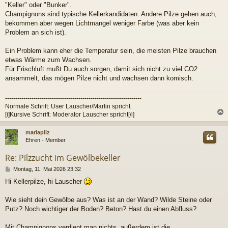
a
"Keller" oder "Bunker".
g
Champignons sind typische Kellerkandidaten. Andere Pilze gehen auch,
bekommen aber wegen Lichtmangel weniger Farbe (was aber kein
Problem an sich ist).
Ein Problem kann eher die Temperatur sein, die meisten Pilze brauchen
etwas Wärme zum Wachsen.
Für Frischluft mußt Du auch sorgen, damit sich nicht zu viel CO2
ansammelt, das mögen Pilze nicht und wachsen dann komisch.
-------------------------------------------------------------------
Normale Schrift: User Lauscher/Martin spricht.
[i]Kursive Schrift: Moderator Lauscher spricht[/i]
c
mariapilz
Ehren - Member
Re: Pilzzucht im Gewölbekeller
B
Montag, 11. Mai 2026 23:32
e
Hi Kellerpilze, hi Lauscher
i
t
r
Wie sieht dein Gewölbe aus? Was ist an der Wand? Wilde Steine oder
a
Putz? Noch wichtiger der Boden? Beton? Hast du einen Abfluss?
g
Mit Champignons verdient man nichts, außerdem ist die