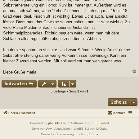
Substratherstellung ein Horror. Kühl ist immer gut. Außerdem wird es
automatisch wärmer, wenn "Leben" drinnen ist. Ich sag mal 15 bis 18
Grad wäre ideal. Frischluft ist wichtig. Etwas Licht auch, aber absolut
lösbar. Dass man das Gewölbe sauber halten kann ist sehr wichtig. Zu
viele Risse Mulden einfach "unebenes Gelände" ist
Schimmelpilzparadies. Richtig bequem wäre, wenn man mit dem
Schlauch alles regelmäßig abspritzen könnte - Abfluss....
Ich denke spontan an shiitake. Und zwar Stämme. Wenig Arbeit (keine
Substratherstellung daher wenig Vorkenntnisse notwendig). Kann ein
kleiner Zuverdienst werden. Mit shii verdient man wenigstens was.
Liebe Grüße maria
c
Antworten
3 Beiträge • Seite
1
von
1
Gehe zu
Foren-Übersicht
Kontakt
Powered by
phpBB
® Forum Software © phpBB Limited
Style von
Arty
- Aktualisieren phpBB 3.2 von MrGaby
Deutsche Übersetzung durch
phpBB.de